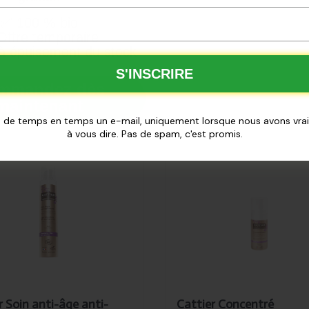
✅
100 % bio
ffre temporaire
à épuisement du stock
S'INSCRIRE
mmandez dès
maintenant
 de temps en temps un e-mail, uniquement lorsque nous avons vr
à vous dire. Pas de spam, c'est promis.
é
Ajouté
ier Soin
Cattier Concentré
-âge
regard/contour
-rides
des yeux 15ml
u
male
l
r Soin anti-âge anti-
Cattier Concentré