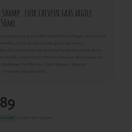
r Shamp. cuir cheveux gras argile
250ml
ing cheveux gras Cattier certifié bio à l’argile verte et aux
ntielles purifie le cuir chevelu grâce aux vertus
tes de l’argile verte qui absorbe l’excès de sébum. Riche
s de blé, il nourrit et fortifie les cheveux dès la racine et
ur démêlage. Certifié bio - Sans silicone - Mousse
- Formule rééquilibrante
,89
à partir de 6 pièces
on (-10%)