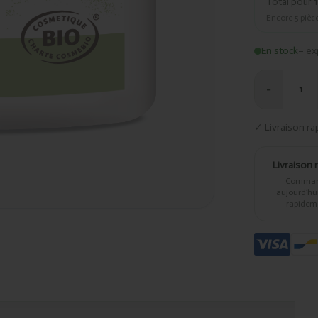
Total pour
1
Encore
5
pièce
En stock
– ex
−
1
✓ Livraison ra
Livraison 
Comma
aujourd’hui,
rapidem