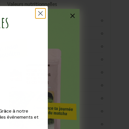
Valeurs nutritionnelles
res
kjoule
0
kcal
0
vetten
0
verzadigde vetten
0
koolhydraten
0
koolhydraaten suiker
0
vezels
0
 Grâce à notre
eiwitten
0
 des événements et
zout
0