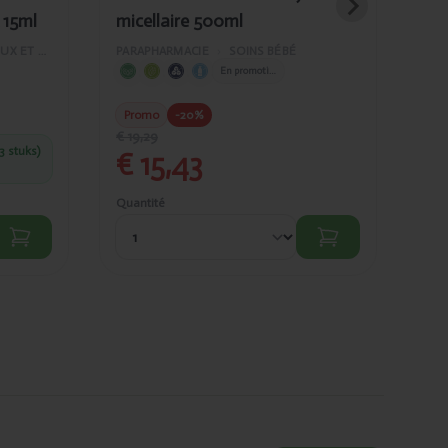
 15ml
micellaire 500ml
ne
50
SOINS DES CHEVEUX ET DU VISAGE
PARAPHARMACIE
›
SOINS BÉBÉ
PAR
En promotion
€
Promo
-20%
€ 19,29
3 stuks)
C
€ 15,43
et
Quantité
Quan