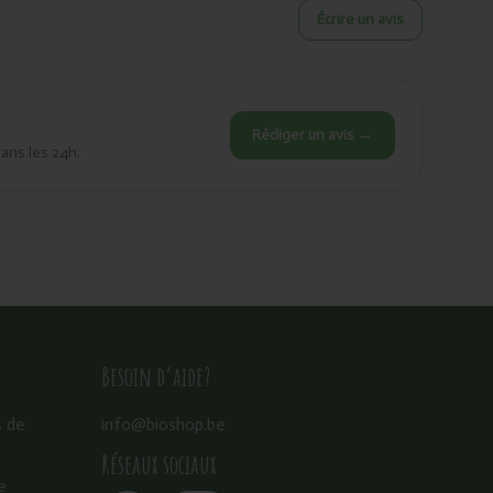
Écrire un avis
Rédiger un avis →
dans les 24h.
Besoin d’aide?
s de
info@bioshop.be
Réseaux sociaux
e