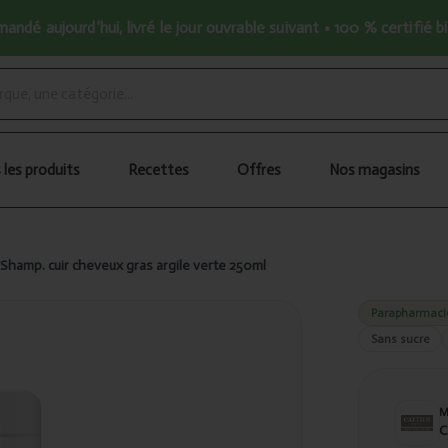
ndé aujourd’hui, livré le jour ouvrable suivant • 100 % certifié b
 les produits
Recettes
Offres
Nos magasins
 Shamp. cuir cheveux gras argile verte 250ml
Parapharmaci
Sans sucre
C