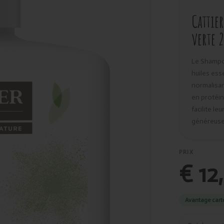
Cattie
verte 
Le Shampoo
huiles esse
normalisan
en protéine
facilite le
généreuse 
PRIX
€ 12
Avantage cart