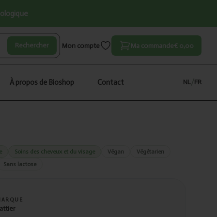
iologique
Rechercher
Mon compte
Ma commande
€ 0,00
À propos de Bioshop
Contact
NL
/
FR
e
Soins des cheveux et du visage
Végan
Végétarien
Sans lactose
MARQUE
attier