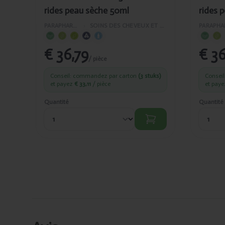
rides peau sèche 50ml
rides 
PARAPHARMACIE
›
SOINS DES CHEVEUX ET DU VISAGE
€ 36,79
€ 36
/ pièce
Conseil: commandez par carton
(3 stuks)
Consei
et payez
€ 33,11
/ pièce
et pay
Quantité
Quantité