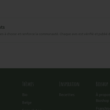
nts
es à choisir et renforce la communauté. Chaque avis est vérifié et publié 
Thèmes
Inspiration
Bioshop
Bio
Recettes
À propo
Bioshop
Belge
Franchis