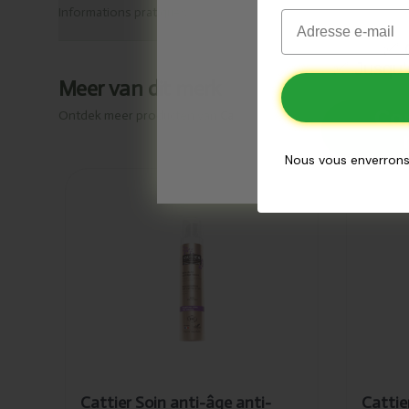
Informations pratiques
Email
✅
O
✅
Jusqu’
Meer van dit merk
Co
Ontdek meer producten van
Cattier
Nous vous enverrons
Ajouté
Ajout
Cattier
Catt
Soin anti-
anti
âge anti-
anti
rides peau
pea
sèche 50ml
nor
50m
Cattier Soin anti-âge anti-
Cattie