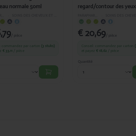
peau normale 50ml
regard/contour des yeux
PARAPHARMACIE
›
SOINS DES CHEVEUX ET DU VISAGE
PARAPHARMACIE
›
,79
€ 20,69
/ pièce
/ pièce
l: commandez par carton
(3 stuks)
Conseil: commandez par carton
(
ez
€ 33,11
/ pièce
et payez
€ 18,62
/ pièce
Quantité