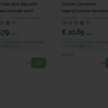
r Soin anti-âge anti-
Cattier Concentré
peau normale 50ml
regard/contour des yeux
PARAPHARMACIE
›
SOINS DES CHEVEUX ET DU VISAGE
PARAPHARMACIE
›
,79
€ 20,69
/ pièce
/ pièce
l: commandez par carton
(3 stuks)
Conseil: commandez par carton
(
ez
€ 33,11
/ pièce
et payez
€ 18,62
/ pièce
Quantité