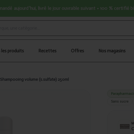
ndé aujourd’hui, livré le jour ouvrable suivant • 100 % certifié b
 les produits
Recettes
Offres
Nos magasins
r Shampooing volume (s.sulfate) 250ml
Parapharmaci
Sans sucre
C