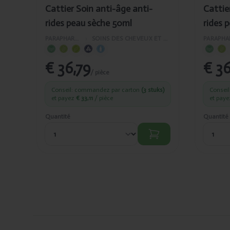
Cattier Soin anti-âge anti-
Cattie
rides peau sèche 50ml
rides 
PARAPHARMACIE
›
SOINS DES CHEVEUX ET DU VISAGE
€ 36,79
€ 36
/ pièce
Conseil: commandez par carton
(3 stuks)
Consei
et payez
€ 33,11
/ pièce
et pay
Quantité
Quantité