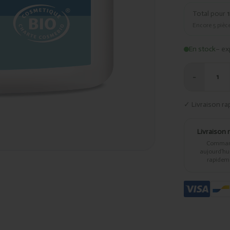
Total pour
1
Encore
5
pièce
En stock
– ex
−
1
✓ Livraison ra
Livraison 
Comma
aujourd’hui,
rapidem