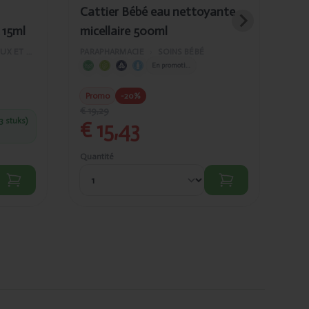
Cattier Bébé eau nettoyante
Cat
 15ml
micellaire 500ml
ne
50
SOINS DES CHEVEUX ET DU VISAGE
PARAPHARMACIE
›
SOINS BÉBÉ
PAR
En promotion
€
Promo
-20%
€ 19,29
3 stuks)
C
€ 15,43
et
Quantité
Quan