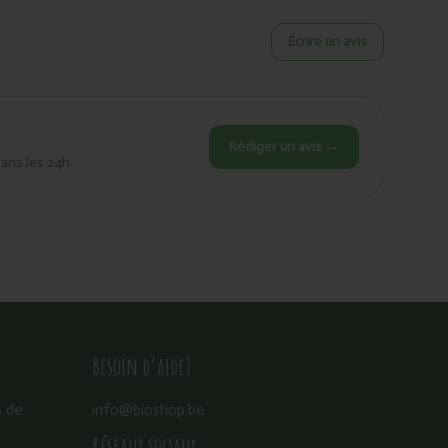
Écrire un avis
Rédiger un avis →
dans les 24h.
Besoin d’aide?
s de
info@bioshop.be
Réseaux sociaux