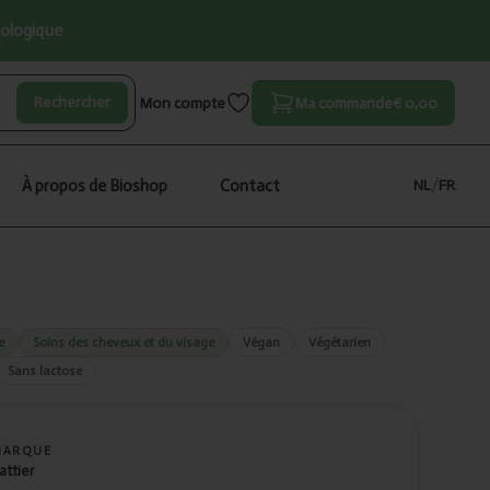
iologique
Rechercher
Mon compte
Ma commande
€ 0,00
À propos de Bioshop
Contact
NL
/
FR
e
Soins des cheveux et du visage
Végan
Végétarien
Sans lactose
MARQUE
attier