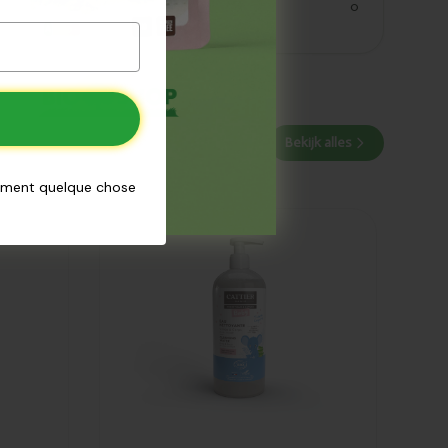
zout
0
Bekijk alles
aiment quelque chose
Ajouté
Cattier Bébé
eau nettoyante
micellaire
500ml