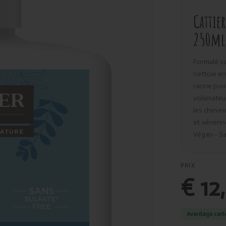
Cattie
250ml
Formulé sa
nettoie en
racine pou
volumateur
les cheveu
et aérienn
Végan - Sa
PRIX
€ 12
Avantage cart