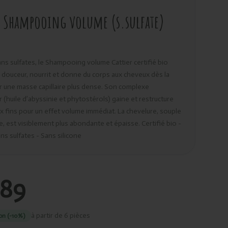
r Shampooing volume (s.sulfate)
ns sulfates, le Shampooing volume Cattier certifié bio
 douceur, nourrit et donne du corps aux cheveux dès la
r une masse capillaire plus dense. Son complexe
 (huile d’abyssinie et phytostérols) gaine et restructure
x fins pour un effet volume immédiat. La chevelure, souple
e, est visiblement plus abondante et épaisse. Certifié bio -
ns sulfates - Sans silicone
,89
à partir de 6 pièces
on (-10%)