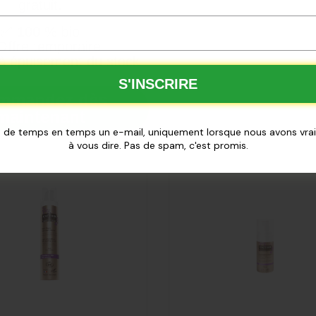
gratuit.
✅
100 % bio
ffre temporaire
à épuisement du stock
S'INSCRIRE
mmandez dès
maintenant
 de temps en temps un e-mail, uniquement lorsque nous avons vr
à vous dire. Pas de spam, c'est promis.
é
Ajouté
ier Soin
Cattier Concentré
-âge
regard/contour
-rides
des yeux 15ml
u
male
l