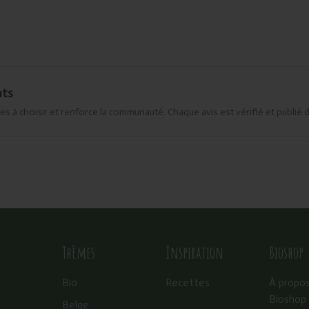
nts
es à choisir et renforce la communauté. Chaque avis est vérifié et publié 
Thèmes
Inspiration
Bioshop
Bio
Recettes
À propo
Bioshop
Belge