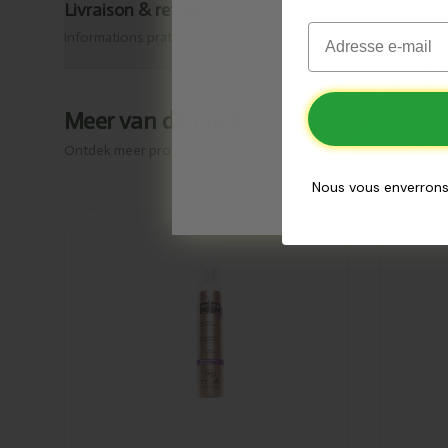
Livraison & retour
Email
Informations pratiques
✅
O
✅
Jusqu’
Meer van dit merk
Co
Ontdek meer producten van
Cattier
Nous vous enverrons
Ajouté
Ajout
Cattier
Catt
Soin anti-
anti
âge anti-
anti
rides peau
pea
sèche 50ml
nor
50m