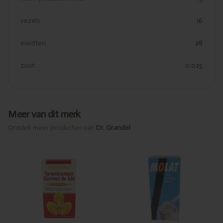
vezels
16
eiwitten
28
zout
0.025
Meer van dit merk
Ontdek meer producten van
Dr. Grandel
Ajouté
Ajouté
Dr.Grandel
Dr.Grandel
Germes de
Molat 500g
blé 500g