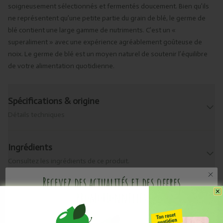
soigneusement sélectionnés et fermentés doucement. Bien qu’ils
ne représentent qu’une petite partie du grain de blé, le germe de
blé contient une large gamme de nutriments. C’est un «
superaliment » avec une expérience agréablement goûteuse de
noix. Le germe de blé est un moyen naturel de soutenir l’équilibre
de votre alimentation quotidienne.
Spécifications & origine
Détails techniques
Ingrédients
Consultez les ingrédients de ce produit.
Recevez des actualités et des offres
promotionnelles
Allergènes
Que contient-il ?