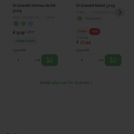
Dr.Grandel Germes de blé
Dr.Grandel Molat 500g
500g
PARAPHARMACIE
›
VITAMINES ET COMPLÉMENTS ALIMENTAIRES
NOIX, GRAINES, FRUITS ET SUPERALIMENTS
›
GRAINES ET PÉPINS
En promotion
€ 9,19
Promo
-10%
/ pièce
€ 30,49
-10%
per 6 stuks
€ 27,44
Quantité
Quantité
Bekijk alles van Dr. Grandel