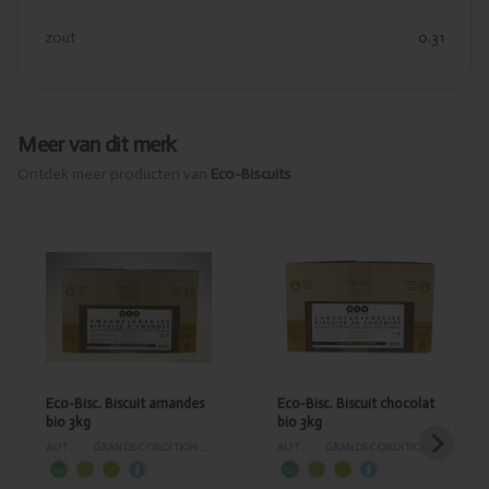
zout
0.31
Meer van dit merk
Ontdek meer producten van
Eco-Biscuits
Ajouté
Ajouté
Eco-Bisc.
Eco-Bisc.
Biscuit
Biscuit
amandes
chocolat
bio 3kg
bio 3kg
Eco-Bisc. Biscuit amandes
Eco-Bisc. Biscuit chocolat
bio 3kg
bio 3kg
AUTRES
›
GRANDS CONDITIONNEMENTS
AUTRES
›
GRANDS CONDITIONNEMENTS