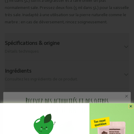
(3 ml dans 5L) suffit à dégraisser et à faire briller un plat
normalement sale. Pressez deux fois (5 ml dans 5L) pour la vaisselle
très sale. Inadapté à une utilisation sur la pierre naturelle comme le
marbre ; en cas de déversement, rincez soigneusement.
Spécifications & origine
Détails techniques
Ingrédients
Consultez les ingrédients de ce produit.
Allergènes
Recevez des actualités et des offres
promotionnelles
Que contient-il ?
Livraison & retour