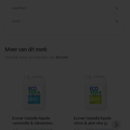
eiwitten
0
zout
0
Meer van dit merk
Ontdek meer producten van
Ecover
Ajouté
Ajouté
Ecover
Ecover
Vaisselle
Vaisselle
liquide
liquide
camomille &
citron &
clémentine 5L
aloë véra 5L
Ecover Vaisselle liquide
Ecover Vaisselle liquide
camomille & clémentine
citron & aloë véra 5L
5L