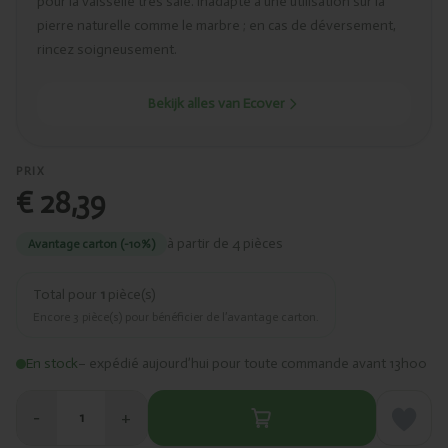
pour la vaisselle très sale. Inadapté à une utilisation sur la
pierre naturelle comme le marbre ; en cas de déversement,
rincez soigneusement.
Bekijk alles van Ecover
PRIX
€ 28,39
à partir de 4 pièces
Avantage carton (-10%)
Total pour
1
pièce(s)
Encore
3
pièce(s) pour bénéficier de l’avantage carton.
En stock
– expédié aujourd’hui pour toute commande avant 13h00
−
+
1