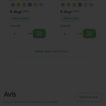
AUTRES
›
GRANDS CONDITIONNEMENTS
AUTRES
›
GRANDS CONDITIONNEMENTS
€ 28,39
€ 28,39
/ pièce
/ pièce
-10%
per 4 stuks
-10%
per 4 stuks
Quantité
Quantité
Bekijk alles van Ecover
Avis
Écrire un avis
Soyez le premier à évaluer ce produit