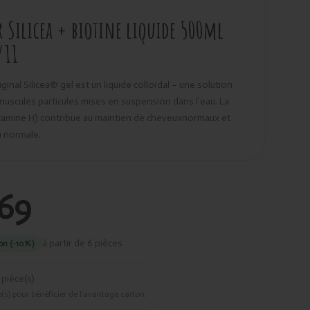
 Silicea + biotine liquide 500ml
/11
inal Silicea® gel est un liquide colloïdal – une solution
nuscules particules mises en suspension dans l’eau. La
itamine H) contribue au maintien de cheveuxnormaux et
u normale.
,69
à partir de 6 pièces
on (-10%)
pièce(s)
(s) pour bénéficier de l’avantage carton.