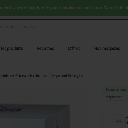
ndé aujourd’hui, livré le jour ouvrable suivant • 100 % certifié b
 les produits
Recettes
Offres
Nos magasins
/
Hubner Silicea + biotine liquide 500ml PL1113/11
Parapharmaci
Végétarien
H