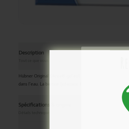
Description
Re
Tout ce que vous devez savoir
Hübner Original Silicea® gel est un liquide colloïdal – u
dans l’eau. La biotine (vitamine H) contribue au mainti
Spécifications & origine
Détails techniques