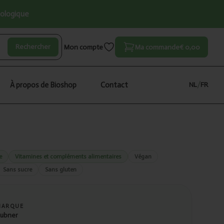
iologique
Rechercher
Mon compte
Ma commande
€ 0,00
À propos de Bioshop
Contact
NL
/
FR
e
Vitamines et compléments alimentaires
Végan
Sans sucre
Sans gluten
MARQUE
ubner