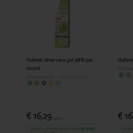
Aloe vera
Cr
gel 98% pur
arn
100ml
100
Hubner Aloe vera gel 98% pur
Hubner
100ml
PARAPHA
PARAPHARMACIE
›
SOINS DU CORPS
€ 16,29
€ 16
/ pièce
Conseil: commandez par carton
(6 stuks)
Consei