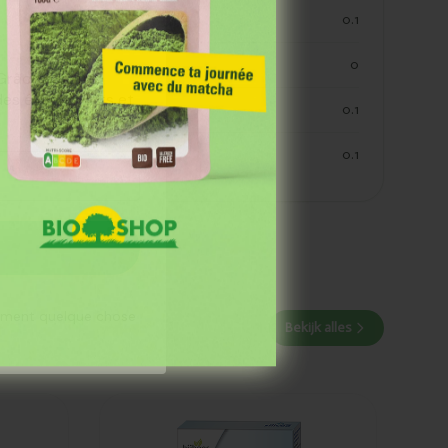
koolhydraaten suiker
0.1
vezels
0
 Grâce à notre
 des événements et
eiwitten
0.1
zout
0.1
aiment quelque chose
Bekijk alles
Ajouté
Hubner