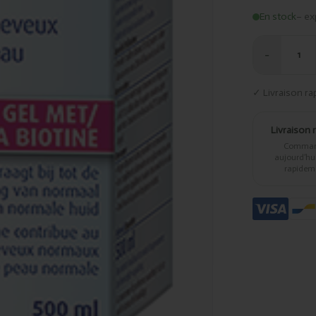
En stock
– ex
−
1
✓ Livraison ra
Livraison 
Comma
aujourd’hui,
rapidem