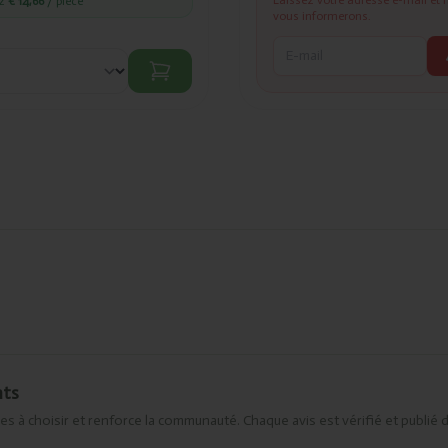
ez
€ 14,66
/ pièce
vous informerons.
nts
es à choisir et renforce la communauté. Chaque avis est vérifié et publié 