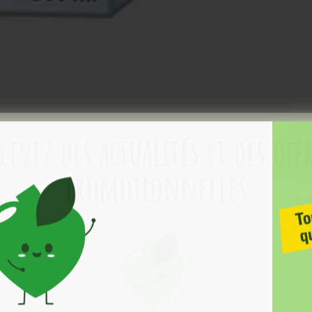
cevez des actualités et des off
promotionnelles
ne solution avec de minuscules particules mises en suspension
en de cheveuxnormaux et d’une peau normale.