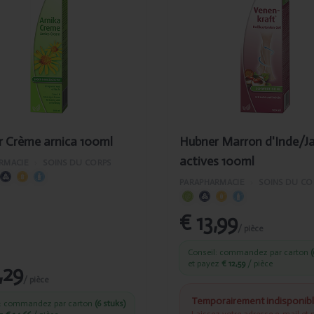
ème
d'Inde/Jambes
ica
actives 100ml
ml
 Crème arnica 100ml
Hubner Marron d'Inde/J
actives 100ml
RMACIE
›
SOINS DU CORPS
PARAPHARMACIE
›
SOINS DU CO
€ 13,99
/ pièce
Conseil: commandez par carton
(
et payez
€ 12,59
/ pièce
,29
/ pièce
Temporairement indisponib
l: commandez par carton
(6 stuks)
Laissez votre adresse e-mail et