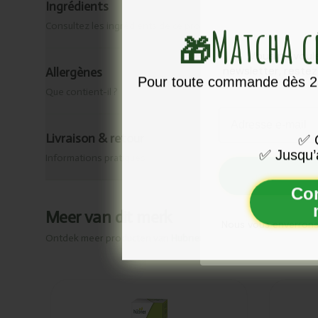
Ingrédients
Matcha 
Consultez les ingrédients de ce produit.
🎁
Vous ne voule
newsletter, reste
Allergènes
Pour toute commande dès 25
Que contient-il ?
Email
Livraison & retour
✅
O
✅
Jusqu’
Informations pratiques
Co
Meer van dit merk
Nous vous enverrons
Ontdek meer producten van
Hubner
Ajouté
Ajou
Hubner
Hub