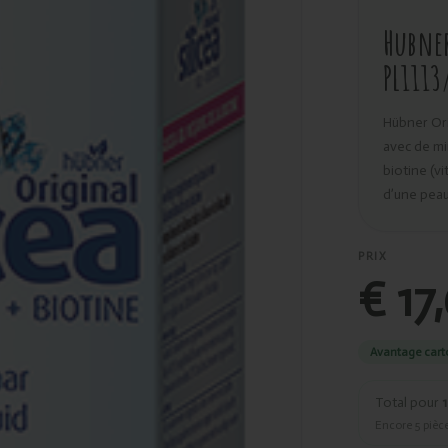
Hubner
PL1113
Hübner Orig
avec de mi
biotine (v
d’une pea
PRIX
€ 17
Avantage cart
Total pour
1
Encore
5
pièce