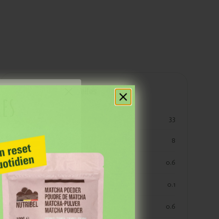
Valeurs nutritionnelles
res
kjoule
33
kcal
8
vetten
0.6
verzadigde vetten
0.1
koolhydraten
0.6