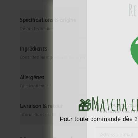
Re
Spécifications & origine
Détails techniques
Ingrédients
Consultez les ingrédients de ce produit.
Allergènes
Que contient-il ?
Matcha 
🎁
Vous ne voule
Livraison & retour
newsletter, reste
Informations pratiques
Pour toute commande dès 25
Email