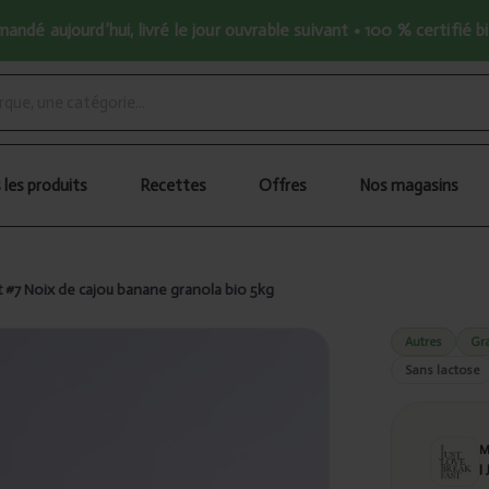
ndé aujourd’hui, livré le jour ouvrable suivant • 100 % certifié b
 les produits
Recettes
Offres
Nos magasins
t #7 Noix de cajou banane granola bio 5kg
Autres
Gr
Sans lactose
I