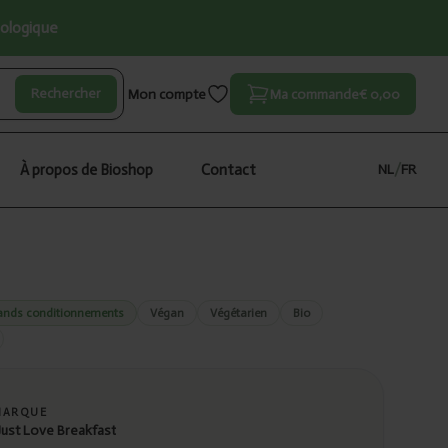
iologique
Rechercher
Mon compte
Ma commande
€ 0,00
À propos de Bioshop
Contact
NL
/
FR
ands conditionnements
Végan
Végétarien
Bio
MARQUE
 Just Love Breakfast