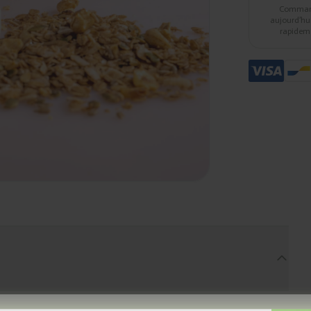
Comma
aujourd’hui,
rapidem
banane