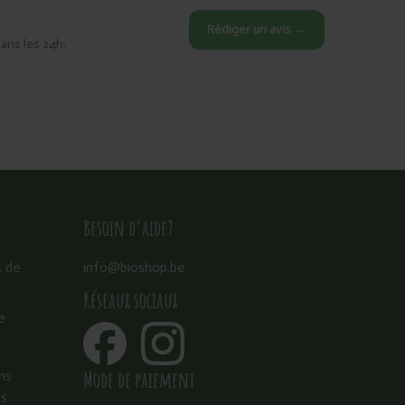
Rédiger un avis →
dans les 24h.
Besoin d’aide?
s de
info@bioshop.be
Réseaux sociaux
e
Mode de paiement
ns
es