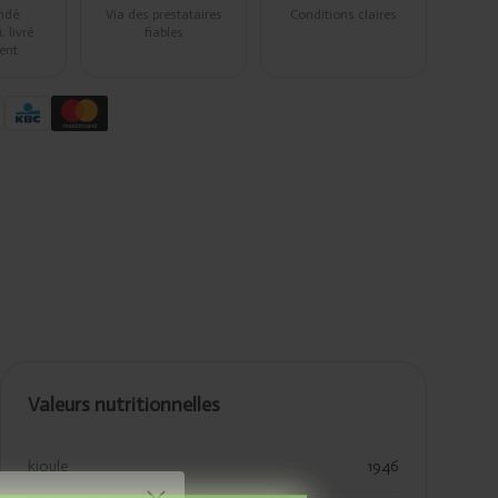
ndé
Via des prestataires
Conditions claires
 livré
fiables
ent
Valeurs nutritionnelles
kjoule
1946