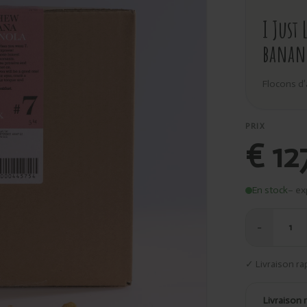
I Just
banan
Flocons d’
PRIX
€ 12
En stock
– ex
−
1
✓ Livraison ra
Livraison 