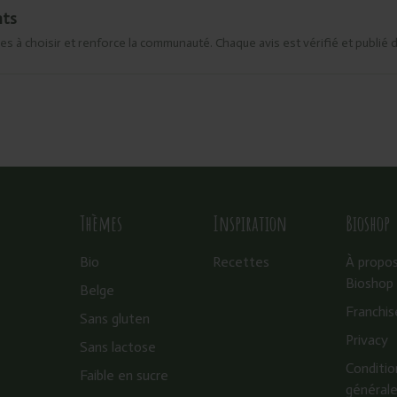
nts
es à choisir et renforce la communauté. Chaque avis est vérifié et publié 
Thèmes
Inspiration
Bioshop
Bio
Recettes
À propo
Bioshop
Belge
Franchis
Sans gluten
Privacy
Sans lactose
Conditio
Faible en sucre
général