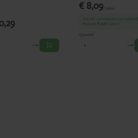
€ 8,09
/ pièce
Conseil: commandez par carton
(
0,29
et payez
€ 7,28
/ pièce
Quantité