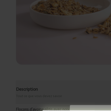
Description
Tout ce que vous devez savoir
Flocons d’avoine rôtis avec noix de cajou et pépites de 