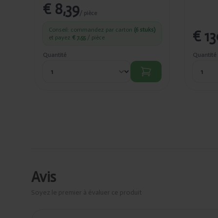
€ 8,39
/ pièce
Conseil: commandez par carton
(6 stuks)
€ 13
et payez
€ 7,55
/ pièce
Quantité
Quantité
Avis
Soyez le premier à évaluer ce produit