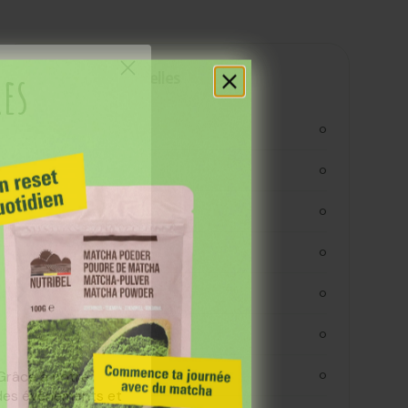
res
Valeurs nutritionnelles
kjoule
0
kcal
0
vetten
0
verzadigde vetten
0
koolhydraten
0
koolhydraaten suiker
0
 Grâce à notre
vezels
0
 des événements et