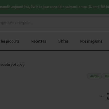
ndé aujourd’hui, livré le jour ouvrable suivant • 100 % certifié b
 les produits
Recettes
Offres
Nos magasins
 soude pot 250g
Autres
Pr
J