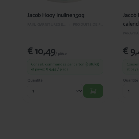
Jacob Hooy Inuline 150g
Jacob
calend
PAIN, GARNITURES ET PÂTISSERIE
›
PRODUITS DE PÂTISSERIE
PARAPHA
€ 10,49
€ 9,
/ pièce
Conseil: commandez par carton
(6 stuks)
Consei
et payez
€ 9,44
/ pièce
et pay
Quantité
Quantité