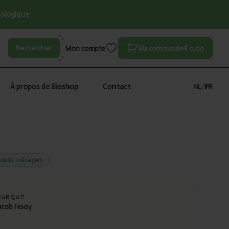
iologique
Rechercher
Mon compte
Ma commande
€ 0,00
À propos de Bioshop
Contact
NL
/
FR
oduits ménagers
MARQUE
acob Hooy