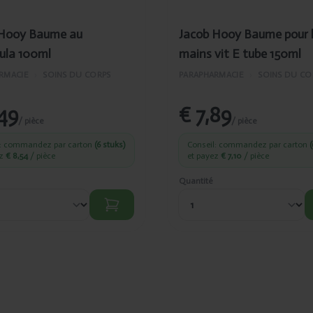
 Hooy Baume au
Jacob Hooy Baume pour 
ula 100ml
mains vit E tube 150ml
RMACIE
›
SOINS DU CORPS
PARAPHARMACIE
›
SOINS DU CO
49
€ 7,89
/ pièce
/ pièce
l: commandez par carton
(6 stuks)
Conseil: commandez par carton
(
ez
€ 8,54
/ pièce
et payez
€ 7,10
/ pièce
Quantité