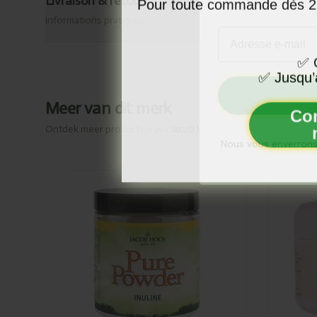
Pour toute commande dès 25
Livraison & retour
Informations pratiques
Email
✅
O
✅
Jusqu’
Meer van dit merk
Co
Ontdek meer producten van
Jacob Hooy
Nous vous enverrons
Ajouté
Ajou
Jacob
Jac
Hooy
Bau
Inuline
cal
150g
100