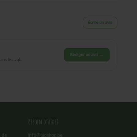
Écrire un avis
Rédiger un avis →
dans les 24h.
Besoin d’aide?
s de
info@bioshop.be