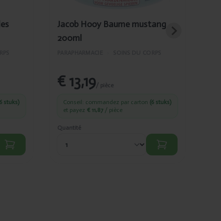
les
Jacob Hooy Baume mustang
Ja
200ml
pr
RPS
PARAPHARMACIE
›
SOINS DU CORPS
PAR
€ 13,19
€
/ pièce
6 stuks)
Conseil: commandez par carton
(6 stuks)
C
et payez
€ 11,87
/ pièce
et
Quantité
Quan