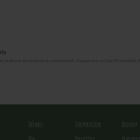
nts
es à choisir et renforce la communauté. Chaque avis est vérifié et publié 
Thèmes
Inspiration
Bioshop
Bio
Recettes
À propo