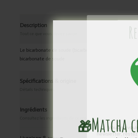
Description
Re
Tout ce que vous devez savoir
Le bicarbonate de soude (bicarbonate de sodium) est l’in
bicarbonate de soude
Spécifications & origine
Détails techniques
Ingrédients
Matcha 
Consultez les ingrédients de ce produit.
🎁
Vous ne voule
newsletter, reste