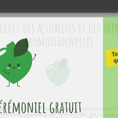
cevez des actualités et des off
promotionnelles
grédient actif de la levure chimique, également appelé
cérémoniel
gratuit
z rien manquer de l'actualité de Bioshop et de son univers ?
z informé des promotions, des offres spéciales, des recettes,