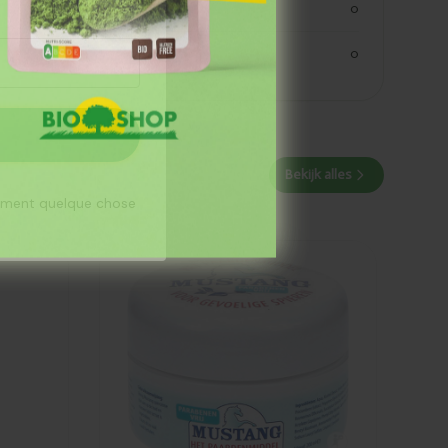
eiwitten
0
zout
0
Bekijk alles
aiment quelque chose
Ajouté
Jacob Hooy
Baume
mustang
200ml