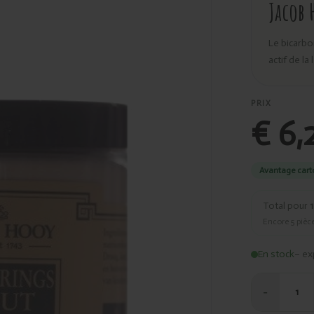
Jacob 
Le bicarbo
actif de l
PRIX
€ 6,
Avantage cart
Total pour
1
Encore
5
pièce
En stock
– ex
−
1