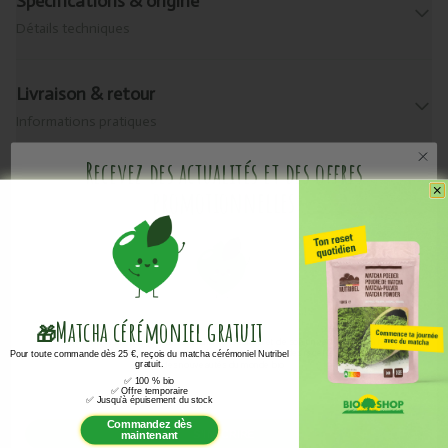
Spécifications & origine
Détails techniques
Livraison & retour
Informations pratiques
Recevez des actualités et des offres
promotionnelles
Valeurs nutritionnelles
kjoule
0
Matcha cérémoniel
gratuit
kcal
0
🎁
Vous ne voulez rien manquer de l'actualité de Bioshop et de son univers ? Grâce à notre
newsletter, restez informé des promotions, des offres spéciales, des recettes, des événements et
Pour toute commande dès 25 €, reçois du matcha cérémoniel Nutribel
des nouveautés du monde bio.
gratuit.
vetten
0
✅
100 % bio
Email
✅
Offre temporaire
✅
Jusqu’à épuisement du stock
verzadigde vetten
0
Commandez dès
S'INSCRIRE
maintenant