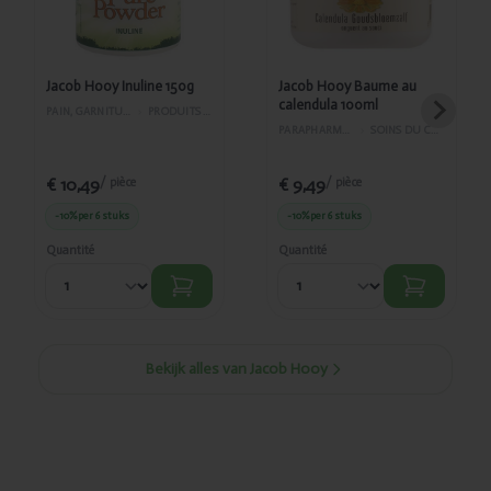
Jacob Hooy Inuline 150g
Jacob Hooy Baume au
calendula 100ml
PAIN, GARNITURES ET PÂTISSERIE
›
PRODUITS DE PÂTISSERIE
PARAPHARMACIE
›
SOINS DU CORPS
€ 10,49
€ 9,49
/ pièce
/ pièce
-10%
per 6 stuks
-10%
per 6 stuks
Quantité
Quantité
Bekijk alles van Jacob Hooy