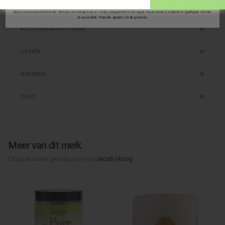
koolhydraten
0
Nous vous enverrons de temps en temps un e-mail, uniquement lorsque nous avons vraiment quelque chose
à vous dire. Pas de spam, c'est promis.
koolhydraaten suiker
0
vezels
0
eiwitten
0
zout
0
Meer van dit merk
Ontdek meer producten van
Jacob Hooy
Ajouté
Ajouté
Jacob
Jacob Hooy
Hooy
Baume au
Inuline
calendula
150g
100ml