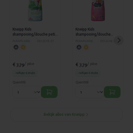
Kneipp Kids
Kneipp Kids
shampooing/douche petit
shampooing/douche
dragon 200ml
200ml
PARAPHARMACIE
›
DOUCHE ET BAIN
PARAPHARMACIE
›
DOUCHE ET BAIN
€ 7,79
€ 7,79
/ pièce
/ pièce
-10%
per 6 stuks
-10%
per 6 stuks
Quantité
Quantité
Bekijk alles van Kneipp