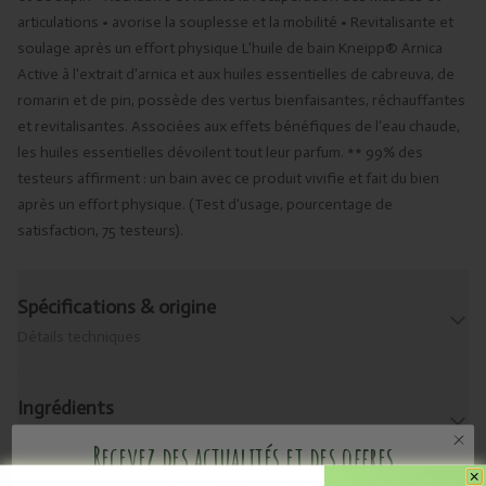
articulations • avorise la souplesse et la mobilité • Revitalisante et
soulage après un effort physique L'huile de bain Kneipp® Arnica
Active à l'extrait d'arnica et aux huiles essentielles de cabreuva, de
romarin et de pin, possède des vertus bienfaisantes, réchauffantes
et revitalisantes. Associées aux effets bénéfiques de l‘eau chaude,
les huiles essentielles dévoilent tout leur parfum. ** 99% des
testeurs affirment : un bain avec ce produit vivifie et fait du bien
après un effort physique. (Test d'usage, pourcentage de
satisfaction, 75 testeurs).
Spécifications & origine
Détails techniques
Ingrédients
Consultez les ingrédients de ce produit.
Recevez des actualités et des offres