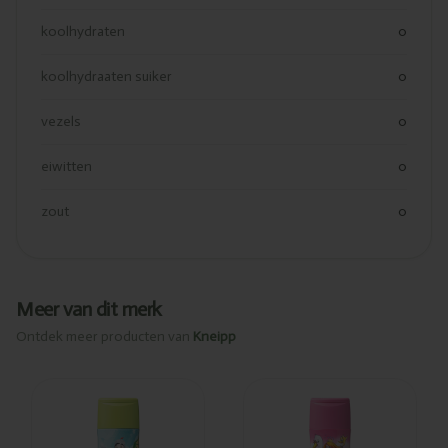
koolhydraten
0
koolhydraaten suiker
0
vezels
0
eiwitten
0
zout
0
Meer van dit merk
Ontdek meer producten van
Kneipp
Ajouté
Ajouté
Kneipp Kids
Kneipp Kids
shampooing/douche
shampooing/douche
petit dragon 200ml
200ml