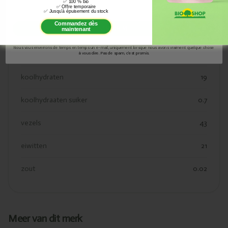
✅
100 % bio
Email
✅
Offre temporaire
kcal
267
✅
Jusqu’à épuisement du stock
Commandez dès
S'INSCRIRE
maintenant
vetten
2.1
Nous vous enverrons de temps en temps un e-mail, uniquement lorsque nous avons vraiment quelque chose
verzadigde vetten
0.4
à vous dire. Pas de spam, c'est promis.
koolhydraten
19
koolhydraaten suiker
0.7
vezels
43
eiwitten
21
zout
0.02
Meer van dit merk