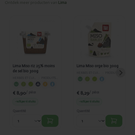
Ontdek meer producten van
Lima
Ajouté
Ajouté
Lima
Lima
Miso riz
Miso
25%
orge bio
moins de
300g
sel bio
300g
Lima Miso riz 25% moins
Lima Miso orge bio 300g
de sel bio 300g
HERBES ET CUISINE DU MONDE
›
PRODUITS ORIENTAUX
HERBES ET CUISINE DU MONDE
›
PRODUITS ORIENTAUX
€ 8,90
€ 8,29
/ pièce
/ pièce
-10%
per 6 stuks
-10%
per 6 stuks
Quantité
Quantité