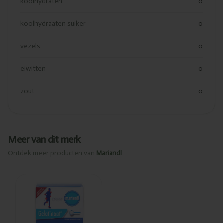
koolhydraten
0
koolhydraaten suiker
0
vezels
0
eiwitten
0
zout
0
Meer van dit merk
Ontdek meer producten van
Mariandl
Ajouté
Mariandl
Classic
gélatinate
500g PL491/1