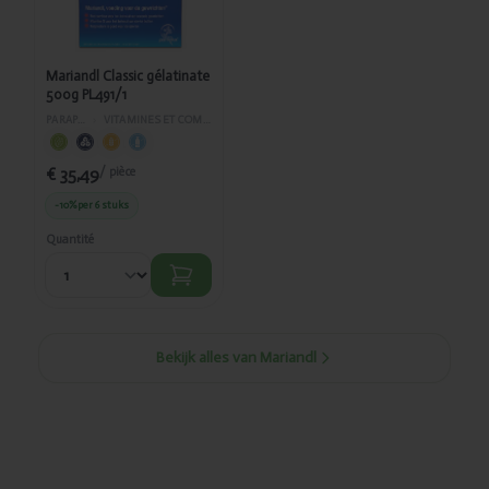
Mariandl Classic gélatinate
500g PL491/1
PARAPHARMACIE
›
VITAMINES ET COMPLÉMENTS ALIMENTAIRES
€ 35,49
/ pièce
-10%
per 6 stuks
Quantité
Bekijk alles van Mariandl