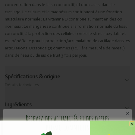
concentration dans le tissu conjonctif, et donc aussi dans le
cartilage. Le calcium et le magnésium contribuent à une fonction
musculaire normale ; La vitamine D contribue au maintien des os
normaux ; Le manganèse contribue à la formation normale du tissu
conjonctif, à la protection des cellules contre le stress oxydatif et
est bénéfique pour la production/accumulation de cartilage dans les
articulations. Dissouds 7,5 grammes (1 cuillère mesurée de niveau)
dans de l’eau ou du jus de fruit 3 fois par jour.
Spécifications & origine
Détails techniques
Ingrédients
Consultez les ingrédients de ce produit.
Recevez des actualités et des offres
promotionnelles
Allergènes