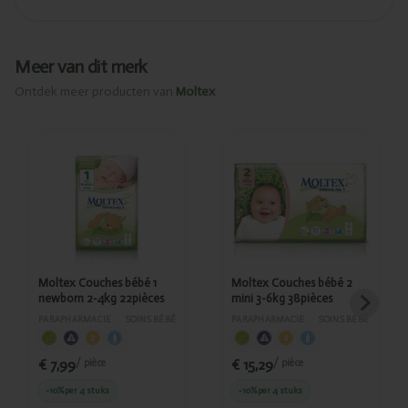
Meer van dit merk
Ontdek meer producten van
Moltex
Ajouté
Ajouté
Moltex
Moltex
Couches
Couches
bébé 1
bébé 2 mini
newborn 2-
3-6kg
4kg
38pièces
22pièces
Moltex Couches bébé 1
Moltex Couches bébé 2
newborn 2-4kg 22pièces
mini 3-6kg 38pièces
PARAPHARMACIE
›
SOINS BÉBÉ
PARAPHARMACIE
›
SOINS BÉBÉ
€ 7,99
€ 15,29
/ pièce
/ pièce
-10%
per 4 stuks
-10%
per 4 stuks