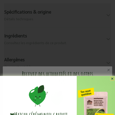
Spécifications & origine
Détails techniques
Ingrédients
Consultez les ingrédients de ce produit.
Allergènes
Que contient-il ?
Recevez des actualités et des offres
promotionnelles
Livraison & retour
Informations pratiques