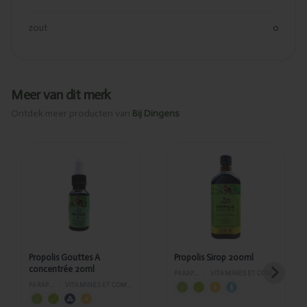
zout
0
Meer van dit merk
Ontdek meer producten van
Bij Dingens
Ajouté
Ajouté
Propolis
Propolis
Gouttes A
Sirop
concentrée
200ml
20ml
Propolis Gouttes A
Propolis Sirop 200ml
concentrée 20ml
PARAPHARMACIE
›
VITAMINES ET COMPLÉMENTS ALIMENTAIRES
PARAPHARMACIE
›
VITAMINES ET COMPLÉMENTS ALIMENTAIRES