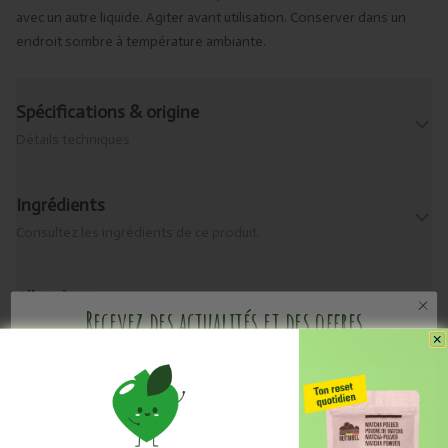
avec un autre liquide. Agiter avant utilisation. Conserver dans un
endroit sombre à température ambiante.
Spécifications & origine
Détails techniques
Ingrédients
Consultez les ingrédients de ce produit.
Allergènes
Recevez des actualités et des offres
Que contient-il ?
promotionnelles
Livraison & retour
Informations pratiques