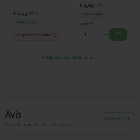
€ 13,69
/ pièce
€ 14,39
/ pièce
-10%
per 6 stuks
-10%
per 6 stuks
Quantité
Temporairement indisponible
Bekijk alles van Bij Dingens
Avis
Écrire un avis
Soyez le premier à évaluer ce produit