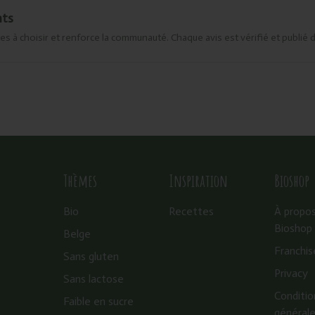
nts
es à choisir et renforce la communauté. Chaque avis est vérifié et publié 
Thèmes
Inspiration
Bioshop
Bio
Recettes
À propo
Bioshop
Belge
Franchis
Sans gluten
Privacy
Sans lactose
Conditio
Faible en sucre
général