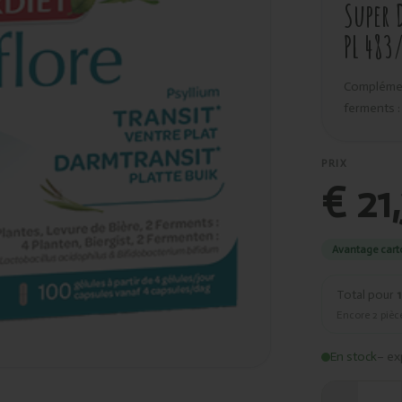
Super 
PL 483
Complément
ferments :
PRIX
€ 21
Avantage cart
Total pour
1
Encore
2
pièce
En stock
– ex