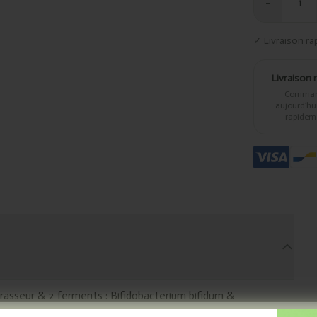
−
1
✓ Livraison ra
Livraison 
Comma
aujourd’hui,
rapidem
brasseur & 2 ferments : Bifidobacterium bifidum &