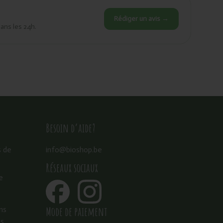
Rédiger un avis →
dans les 24h.
Besoin d’aide?
s de
info@bioshop.be
Réseaux sociaux
e
Mode de paiement
ns
es