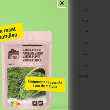
res
vetten
2.3
verzadigde vetten
0.22
koolhydraten
51.6
koolhydraaten suiker
12.1
vezels
27.7
eiwitten
4.5
zout
<0.01g
 Grâce à notre
 des événements et