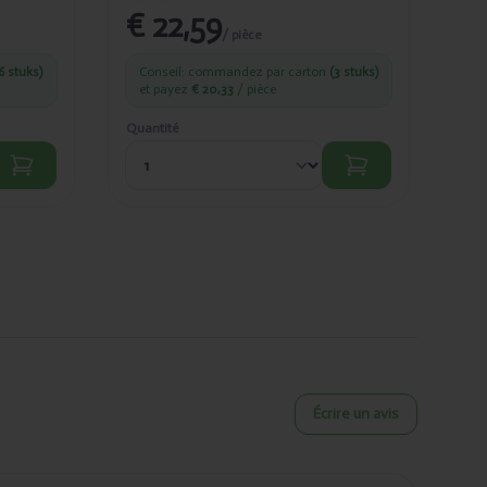
€ 22,59
€
/ pièce
6 stuks)
Conseil: commandez par carton
(3 stuks)
C
et payez
€ 20,33
/ pièce
et
Quantité
Quan
Écrire un avis