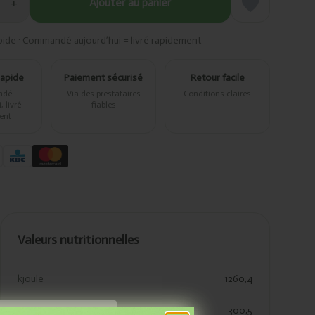
+
Ajouter au panier
pide · Commandé aujourd’hui = livré rapidement
rapide
Paiement sécurisé
Retour facile
ndé
Via des prestataires
Conditions claires
 livré
fiables
ent
Valeurs nutritionnelles
kjoule
1260,4
kcal
300,5