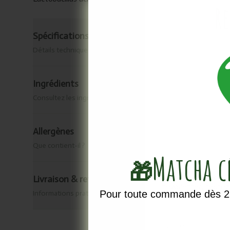
Re
Spécifications & origine
Détails techniques
Ingrédients
Consultez les ingrédients de ce produit.
Allergènes
Que contient-il ?
Matcha 
🎁
Vous ne voule
Livraison & retour
newsletter, reste
Pour toute commande dès 25
Informations pratiques
Email