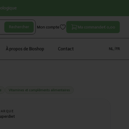
iologique
Rechercher
Mon compte
Ma commande
€ 0,00
À propos de Bioshop
Contact
NL
/
FR
e
Vitamines et compléments alimentaires
MARQUE
uperdiet