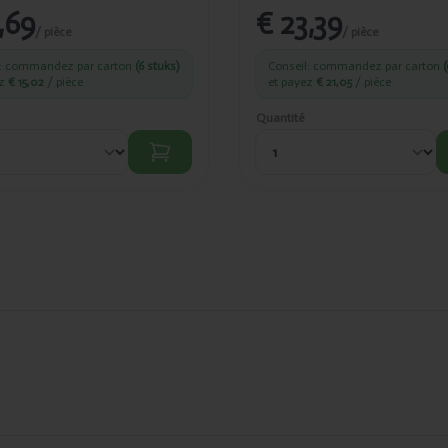
,69
€ 23,39
/ pièce
/ pièce
l: commandez par carton
(6 stuks)
Conseil: commandez par carton
(
ez
€ 15,02
/ pièce
et payez
€ 21,05
/ pièce
Quantité