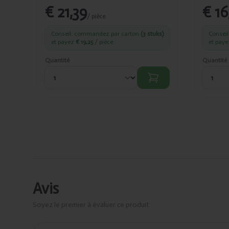
€ 21,39
€ 16
/ pièce
Conseil: commandez par carton
(3 stuks)
Consei
et payez
€ 19,25
/ pièce
et pay
Quantité
Quantité
Avis
Soyez le premier à évaluer ce produit