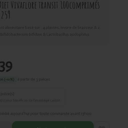
Diet Vivaflore transit 100comprimés
/259
 alimentaire basé sur : 4 plantes, levure de brasseur & 2
 Bifidobacterium bifidum & Lactobacillus acidophilus
,39
à partir de 3 pièces
on (-10%)
pièce(s)
(s) pour bénéficier de l’avantage carton.
pédié aujourd’hui pour toute commande avant 13h00