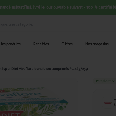
ndé aujourd’hui, livré le jour ouvrable suivant • 100 % certifié b
 les produits
Recettes
Offres
Nos magasins
/
Super Diet Vivaflore transit 100comprimés PL 483/259
Parapharmaci
S