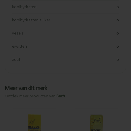
koolhydraten
0
koolhydraaten suiker
0
vezels
0
eiwitten
0
zout
0
Meer van dit merk
Ontdek meer producten van
Bach
Toegevoegd
Toegevoegd
Bach Rescue
Bach Rescue
remedy
remedy
druppels
druppels