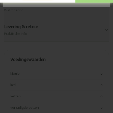
We sturen je af en toe een mailtje, alleen als we echt iets te vertellen hebben. Geen spam, beloofd.
Allergenen
Wat zit erin?
Levering & retour
Praktische info
Voedingswaarden
kjoule
0
kcal
0
vetten
0
verzadigde vetten
0