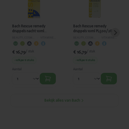
nacht 10ml
10ml
PL500/98
PL500/28
Bach Rescue remedy
Bach Rescue remedy
druppels nacht 10ml
druppels 10ml PL500/28
PL500/98
BEAUTY, COSMETICA EN LICHAAMVERZORGING
›
VITAMINES EN SUPPLEMENTEN
BEAUTY, COSMETICA EN LICHAAMVERZORGING
›
VITAMINES EN SUPPLEMENTEN
€ 16,79
€ 16,79
/ stuk
/ stuk
-10%
per 6 stuks
-10%
per 6 stuks
Aantal
Aantal
Bekijk alles van Bach