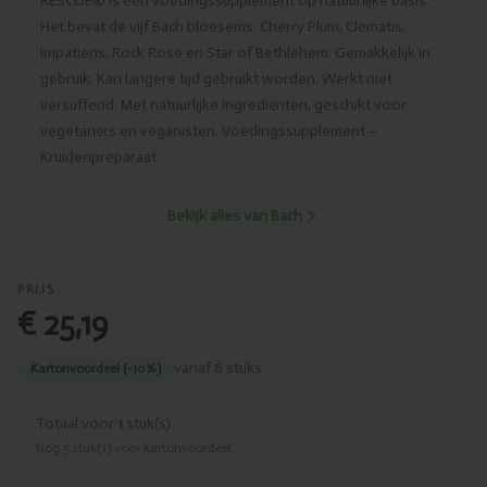
RESCUE® is een voedingssupplement op natuurlijke basis.
Het bevat de vijf Bach bloesems: Cherry Plum, Clematis,
Impatiens, Rock Rose en Star of Bethlehem. Gemakkelijk in
gebruik. Kan langere tijd gebruikt worden. Werkt niet
versuffend. Met natuurlijke ingrediënten, geschikt voor
vegetariërs en veganisten. Voedingssupplement –
Kruidenpreparaat
Bekijk alles van Bach
PRIJS
€ 25,19
vanaf 6 stuks
Kartonvoordeel (-10%)
Totaal voor
1
stuk(s)
Nog
5
stuk(s) voor kartonvoordeel.