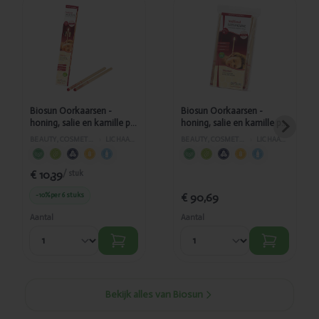
Toegevoegd
Toegevoegd
Biosun
Biosun
Oorkaarsen -
Oorkaarsen -
honing, salie
honing, salie
en kamille per
en kamille per
2
24
Biosun Oorkaarsen -
Biosun Oorkaarsen -
honing, salie en kamille per
honing, salie en kamille per
2
24
BEAUTY, COSMETICA EN LICHAAMVERZORGING
›
LICHAAMSVERZORGING
BEAUTY, COSMETICA EN LICHAAMVERZORGING
›
LICHAAMSVERZORGING
€ 10,39
/ stuk
-10%
per 6 stuks
€ 90,69
Aantal
Aantal
Bekijk alles van Biosun