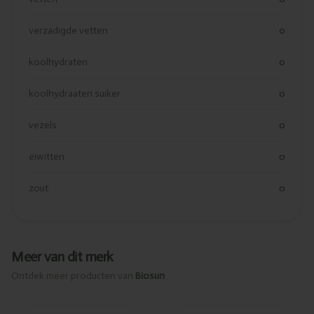
verzadigde vetten
0
koolhydraten
0
koolhydraaten suiker
0
vezels
0
eiwitten
0
zout
0
Meer van dit merk
Ontdek meer producten van
Biosun