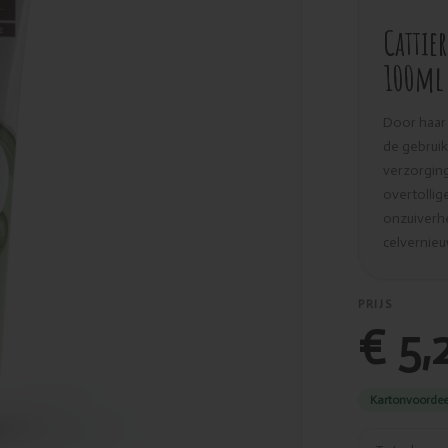
Cattie
100ml
Door haar
de gebruik
verzorging
overtollig
onzuiverhe
celvernieu
PRIJS
€ 5,
Kartonvoordee