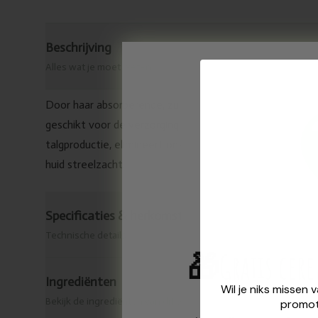
Beschrijving
Alles wat je moet weten
Door haar absorberende, zuiverende en regenererende wer
geschikt voor de verzorging van gemengde tot vette huid
talgproductie, elimineert onzuiverheden, revitaliseert 
huid streelzacht.
Specificaties & herkomst
Technische details
🎁
Gratis cer
Ingrediënten
Wil je niks missen 
Bekijk de ingrediënten van dit product.
promot