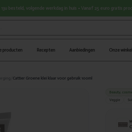
13u besteld, volgende werkdag in huis • Vanaf 25 euro gratis pr
le producten
Recepten
Aanbiedingen
Onze winke
orging
/
Cattier Groene klei klaar voor gebruik 100ml
Beauty, cosme
Veggie
Sui
C