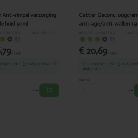
r Anti-rimpel verzorging
Cattier Geconc. oogcre
e huid 50ml
anti-age/anti-wallen 15
BEAUTY, COSMETICA EN LICHAAMVERZORGING
›
HAAR EN GELAATSVERZORGING
BEAUTY, COSMETICA EN LICHAAMVERZORGING
›
,79
€ 20,69
/ stuk
/ stuk
stel per karton
(3 stuks)
en betaal
€
Tip: bestel per karton
(3 stuks)
en 
stuk
18,62
/ stuk
Aantal