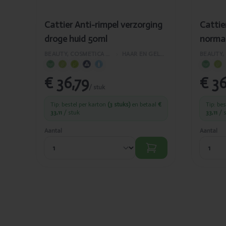
Cattier Anti-rimpel verzorging
Cattie
droge huid 50ml
normal
BEAUTY, COSMETICA EN LICHAAMVERZORGING
›
HAAR EN GELAATSVERZORGING
€ 36,79
€ 36
/ stuk
Tip: bestel per karton
(3 stuks)
en betaal
€
Tip: be
33,11
/ stuk
33,11
/ 
Aantal
Aantal