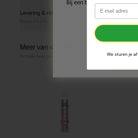
Bij een bestelling vanaf € 
Email
Levering & retour
Praktische info
✅
Zola
✅
Meer van dit merk
We sturen je af
Ontdek meer producten van
Cattier
Toegevoegd
Toeg
Cattier Anti-
Catt
rimpel
rimp
verzorging
ver
droge huid
nor
50ml
50m