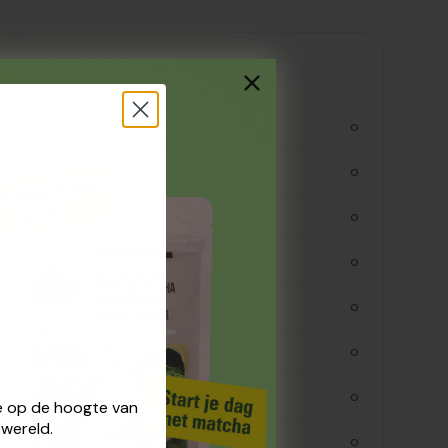
Voedingswaarden
kjoule
0
kcal
0
vetten
0
verzadigde vetten
0
koolhydraten
0
koolhydraaten suiker
0
vezels
0
 je op de hoogte van
wereld.
eiwitten
0