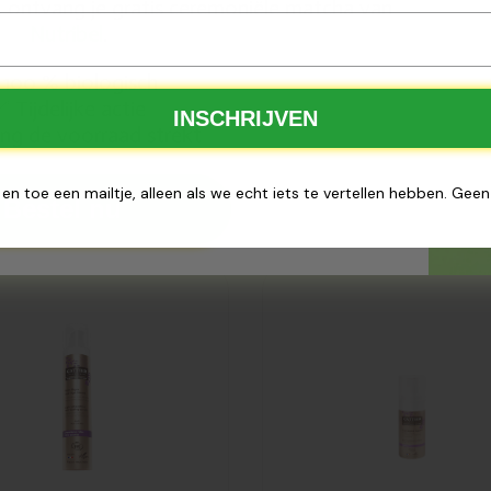
25 ontvang je gratis ceremoniële matcha van
Nutribel
.
100 % biologisch
Tijdelijke actie
✅
INSCHRIJVEN
ng de voorraad strekt
 en toe een mailtje, alleen als we echt iets te vertellen hebben. Gee
Bestel nu
evoegd
Toegevoegd
ier Anti-
Cattier
el
Geconc.
zorging
oogcreme
male huid
anti-age/anti-
l
wallen 15ml