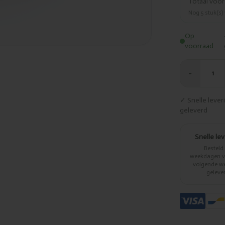
Totaal voo
Nog
5
stuk(s)
Op
voorraad
−
1
✓ Snelle leve
geleverd
Snelle le
Besteld
weekdagen vo
volgende w
geleve