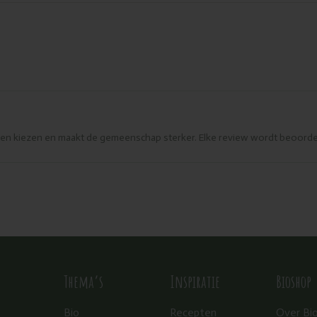
eren kiezen en maakt de gemeenschap sterker. Elke review wordt beoorde
Thema’s
Inspiratie
Bioshop
Bio
Recepten
Over Bi