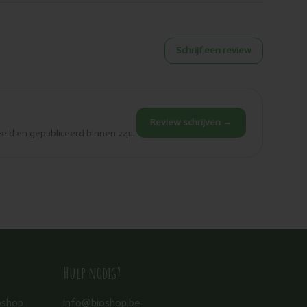
Schrijf een review
Review schrijven →
eld en gepubliceerd binnen 24u.
Hulp nodig?
oshop
info@bioshop.be