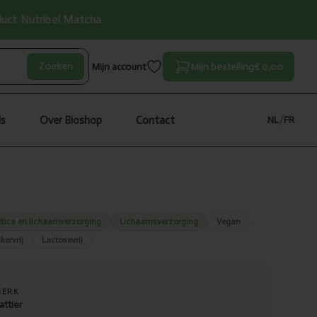
oduct Nutribel Matcha
Zoeken
Mijn account
Mijn bestelling
€ 0,00
ls
Over Bioshop
Contact
NL
/
FR
tica en lichaamverzorging
Lichaamsverzorging
Vegan
kervrij
Lactosevrij
MERK
attier