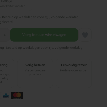
r
1
stuk(s)
 voor kartonvoordeel.
– Besteld op weekdagen voor 13u, volgende werkdag
geleverd
+
Voeg toe aan winkelwagen
ring · Besteld op weekdagen voor 13u, volgende werkdag
vering
Veilig betalen
Eenvoudig retour
 op
Via betrouwbare
Heldere voorwaarden
or 13u,
providers
erkdag
rd