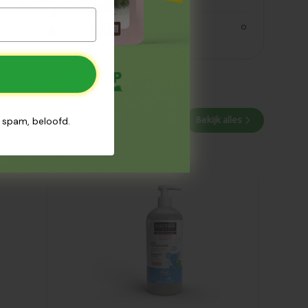
zout
0
Bekijk alles
n spam, beloofd.
Toegevoegd
Cattier Baby
reinigend
micellair water
500ml