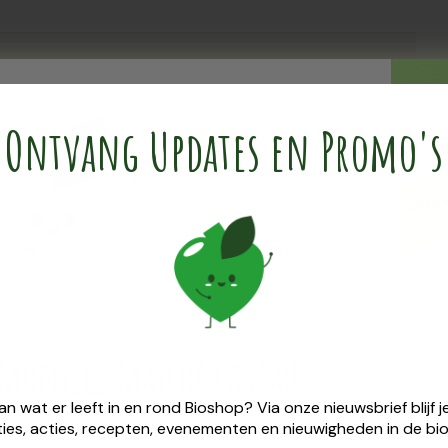
Ontvang Updates en Promo's
king is de gebruiksklare groene klei van Cattier bijzonder
types. De klei absorbeert overtollige talg en reguleert de
de huid en bevordert de celvernieuwing. Bovendien wordt de
emoniële ​matcha cadeau
van wat er leeft in en rond Bioshop? Via onze nieuwsbrief blijf
ies, acties, recepten, evenementen en nieuwigheden in de bio