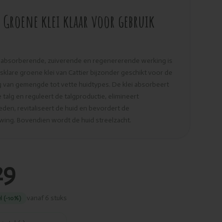
r Groene klei klaar voor gebruik
 absorberende, zuiverende en regenererende werking is
sklare groene klei van Cattier bijzonder geschikt voor de
 van gemengde tot vette huidtypes. De klei absorbeert
e talg en reguleert de talgproductie, elimineert
den, revitaliseert de huid en bevordert de
wing. Bovendien wordt de huid streelzacht.
29
vanaf 6 stuks
l (-10%)