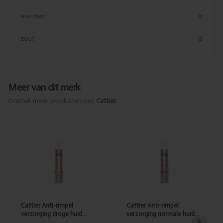
eiwitten
0
zout
0
Meer van dit merk
Ontdek meer producten van
Cattier
Toegevoegd
Toegevoegd
Cattier Anti-
Cattier Anti-
rimpel
rimpel
verzorging
verzorging
droge huid
normale huid
50ml
50ml
Cattier Anti-rimpel
Cattier Anti-rimpel
verzorging droge huid
verzorging normale huid
50ml
50ml