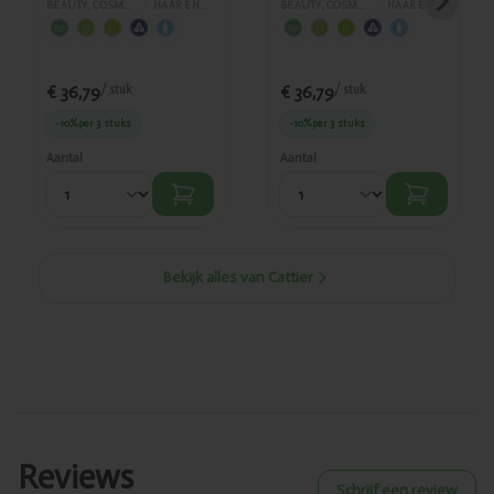
BEAUTY, COSMETICA EN LICHAAMVERZORGING
›
HAAR EN GELAATSVERZORGING
BEAUTY, COSMETICA EN LICHAAMVERZORGING
›
HAAR EN GELAATSVERZORGING
€ 36,79
€ 36,79
/ stuk
/ stuk
-10%
per 3 stuks
-10%
per 3 stuks
Aantal
Aantal
Bekijk alles van Cattier
Reviews
Schrijf een review