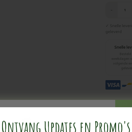
−
1
✓ Snelle leve
geleverd
Snelle le
Besteld
weekdagen vo
volgende w
geleve
Ontvang Updates en Promo's