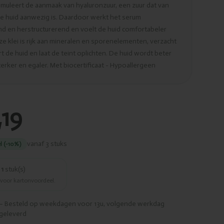
imuleert de aanmaak van hyaluronzuur, een zuur dat van
de huid aanwezig is. Daardoor werkt het serum
d en herstructurerend en voelt de huid comfortabeler
ze klei is rijk aan mineralen en sporenelementen, verzacht
t de huid en laat de teint oplichten. De huid wordt beter
erker en egaler. Met biocertificaat - Hypoallergeen
,19
vanaf 3 stuks
l (-10%)
r
1
stuk(s)
 voor kartonvoordeel.
– Besteld op weekdagen voor 13u, volgende werkdag
geleverd