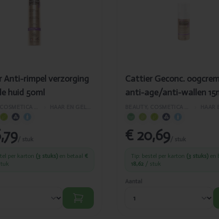
male huid
anti-age/anti-
l
wallen 15ml
r Anti-rimpel verzorging
Cattier Geconc. oogcre
e huid 50ml
anti-age/anti-wallen 15
BEAUTY, COSMETICA EN LICHAAMVERZORGING
›
HAAR EN GELAATSVERZORGING
BEAUTY, COSMETICA EN LICHAAMVERZORGING
›
,79
€ 20,69
/ stuk
/ stuk
stel per karton
(3 stuks)
en betaal
€
Tip: bestel per karton
(3 stuks)
en 
stuk
18,62
/ stuk
Aantal