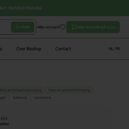
oduct Nutribel Matcha
Zoeken
Mijn account
Mijn bestelling
€ 0,00
ls
Over Bioshop
Contact
NL
/
FR
tica en lichaamverzorging
Haar en gelaatsverzorging
ggie
Suikervrij
Lactosevrij
MERK
attier