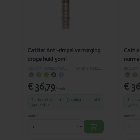
droge huid
nor
50ml
50m
Cattier Anti-rimpel verzorging
Cattie
droge huid 50ml
normal
BEAUTY, COSMETICA EN LICHAAMVERZORGING
›
HAAR EN GELAATSVERZORGING
€ 36,79
€ 36
/ stuk
Tip: bestel per karton
(3 stuks)
en betaal
€
Tip: be
33,11
/ stuk
33,11
/ 
Aantal
Aantal