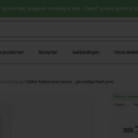
13u besteld, volgende werkdag in huis • Vanaf 25 euro gratis pr
le producten
Recepten
Aanbiedingen
Onze winke
tsverzorging
/
Cattier Kalmerend serum - gevoelige huid 30ml
Beauty, cosme
Vegan
Ve
C