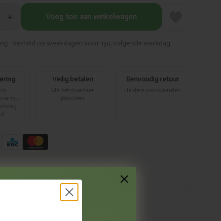
+
Voeg toe aan winkelwagen
ring · Besteld op weekdagen voor 13u, volgende werkdag
vering
Veilig betalen
Eenvoudig retour
 op
Via betrouwbare
Heldere voorwaarden
or 13u,
providers
erkdag
rd
Voedingswaarden