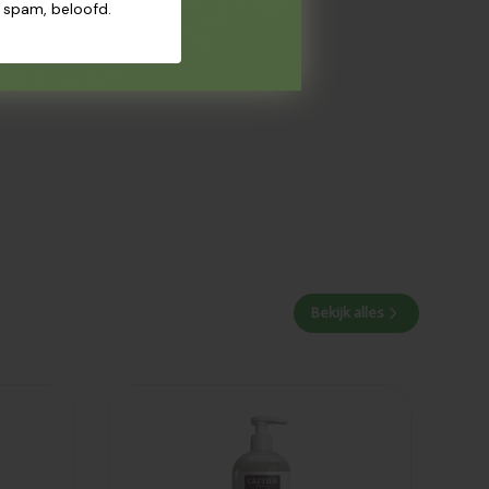
n spam, beloofd.
Bekijk alles
Toegevoegd
Cattier Baby
reinigend
micellair water