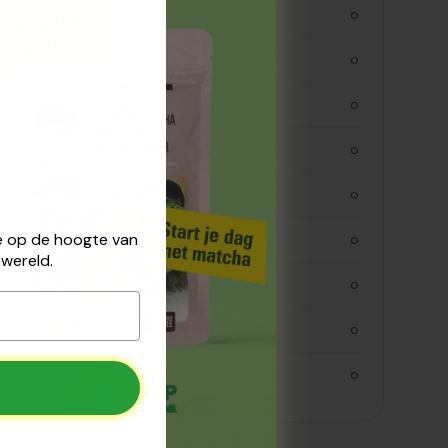
kjoule
0
kcal
0
vetten
0
verzadigde vetten
0
koolhydraten
0
 je op de hoogte van
koolhydraaten suiker
0
wereld.
vezels
0
eiwitten
0
zout
0