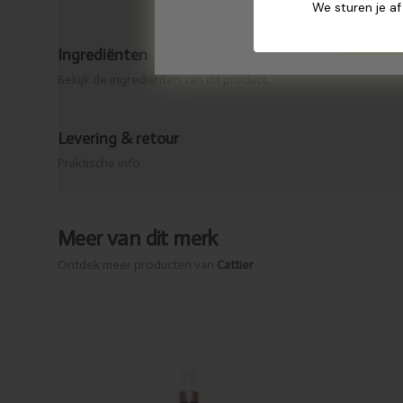
We sturen je af
Ingrediënten
Bekijk de ingrediënten van dit product.
Levering & retour
Praktische info
Meer van dit merk
Ontdek meer producten van
Cattier
Toegevoegd
Toeg
Cattier Anti-
Catt
rimpel
rimp
verzorging
ver