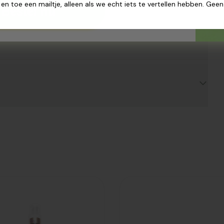
 en toe een mailtje, alleen als we echt iets te vertellen hebben. Gee
Bestel nu
evoegd
Toegevoegd
ier Anti-
Cattier
el
Geconc.
zorging
oogcreme