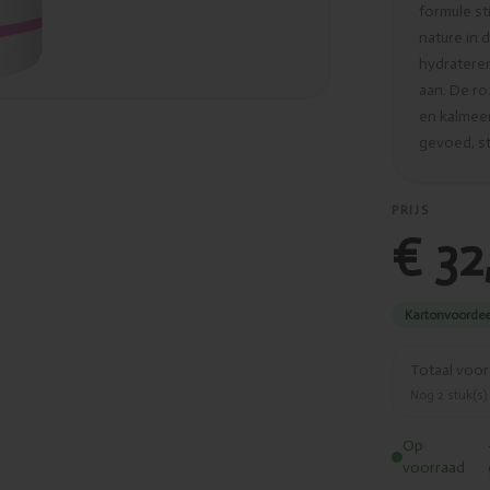
formule st
nature in 
hydrateren
aan. De ro
en kalmeer
gevoed, st
PRIJS
€ 32
Kartonvoordee
Totaal voo
Nog
2
stuk(s)
Op
voorraad