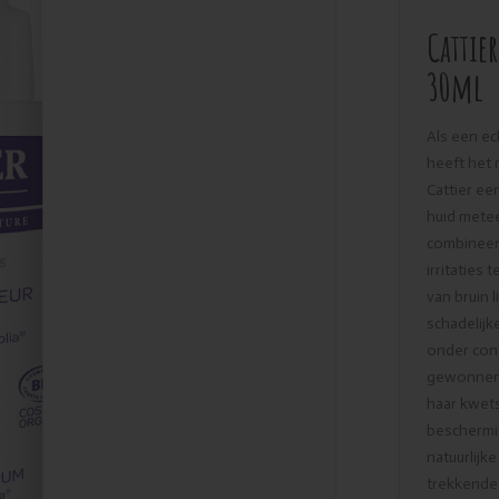
Cattie
30ml
Als een ec
heeft het 
Cattier ee
huid metee
combineert
irritaties
van bruin 
schadelijk
onder con
gewonnen u
haar kwet
beschermin
natuurlij
trekkende 