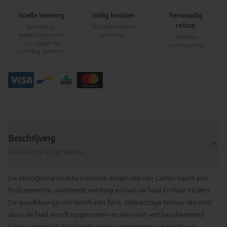
Snelle levering
Veilig betalen
Eenvoudig
retour
Besteld op
Via betrouwbare
weekdagen voor
providers
Heldere
13u, volgende
voorwaarden
werkdag geleverd
Beschrijving
Alles wat je moet weten
De biologische multifunctionele droge olie van Cattier heeft een
hydraterende, voedende werking en laat uw huid en haar stralen.
De goudkleurige olie heeft een fijne, zijdeachtige textuur die snel
door de huid wordt opgenomen en een niet-vet beschermend
laagje achterlaat. Dankzij de unieke combinatie van kostbare