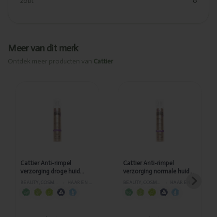
zout
0
Meer van dit merk
Ontdek meer producten van
Cattier
Toegevoegd
Toegevoegd
Cattier Anti-
Cattier Anti-
rimpel
rimpel
verzorging
verzorging
droge huid
normale huid
50ml
50ml
Cattier Anti-rimpel
Cattier Anti-rimpel
verzorging droge huid
verzorging normale huid
50ml
50ml
BEAUTY, COSMETICA EN LICHAAMVERZORGING
›
HAAR EN GELAATSVERZORGING
BEAUTY, COSMETICA EN LICHAAMVERZORGING
›
HAAR EN GELAATSVERZORGING