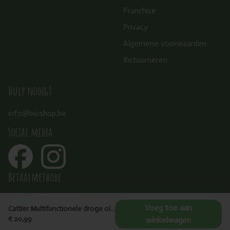
Franchise
Privacy
Algemene voorwaarden
Retourneren
Hulp nodig?
info@bioshop.be
Social media
Betaalmethode
Voeg toe aan
Cattier Multifunctionele droge olie camelia/argan 100ml
€ 20,99
winkelwagen