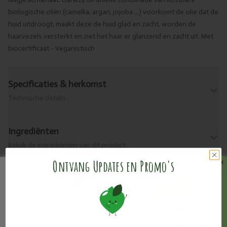
biologische oliën (camellia, argan, jojoba ...) voorkomt de olie dat de
huid uitdroogt, maakt deze de huid glad en zacht, worden de
haarvezels versterkt en ziet het haar er glanzend en zacht uit. Met
biocertificaat - Veganistisch
Specificaties & herkomst
Technische details
Ingrediënten
Bekijk de ingrediënten van dit product.
Ontvang Updates en Promo's
Levering & retour
Praktische info