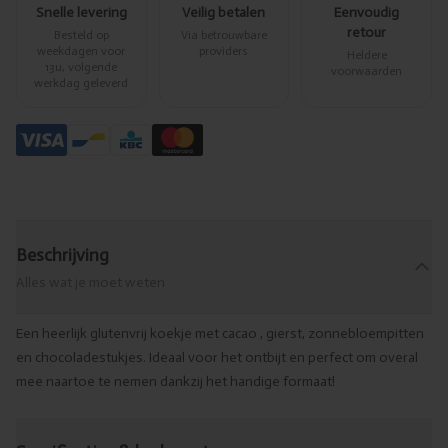
Snelle levering
Veilig betalen
Eenvoudig
retour
Besteld op
Via betrouwbare
weekdagen voor
providers
Heldere
13u, volgende
voorwaarden
werkdag geleverd
Beschrijving
Alles wat je moet weten
Een heerlijk glutenvrij koekje met cacao , gierst, zonnebloempitten
en chocoladestukjes. Ideaal voor het ontbijt en perfect om overal
mee naartoe te nemen dankzij het handige formaat!