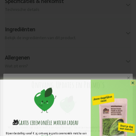
Specificaties & herkomst
Technische details
Ingrediënten
Bekijk de ingrediënten van dit product.
Allergenen
Wat zit erin?
Ontvang Updates en Promo's
Levering & retour
Praktische info
🎁
Gratis ceremoniële ​matcha cadeau
Voedingswaarden
Wil je niks missen van wat er leeft in en rond Bioshop? Via onze nieuwsbrief blijf je op de hoogte van
promoties, acties, recepten, evenementen en nieuwigheden in de biowereld.
Bij een bestelling vanaf € 25 ontvang je gratis ceremoniële matcha van