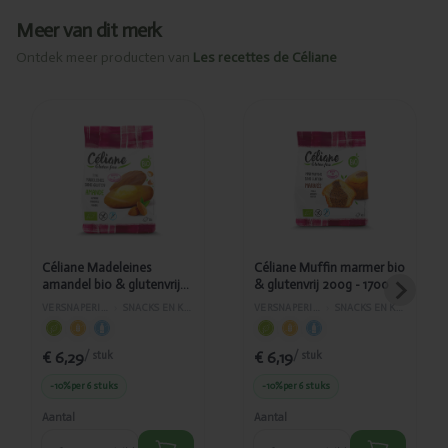
Meer van dit merk
Ontdek meer producten van
Les recettes de Céliane
Toegevoegd
Toegevoegd
Céliane
Céliane
Madeleines
Muffin
amandel bio
marmer bio
& glutenvrij
& glutenvrij
180g - 1699
200g - 1700
Céliane Madeleines
Céliane Muffin marmer bio
amandel bio & glutenvrij
& glutenvrij 200g - 1700
180g - 1699
VERSNAPERINGEN
›
SNACKS EN KOEKEN
VERSNAPERINGEN
›
SNACKS EN KOEKEN
€ 6,29
€ 6,19
/ stuk
/ stuk
-10%
per 6 stuks
-10%
per 6 stuks
Aantal
Aantal