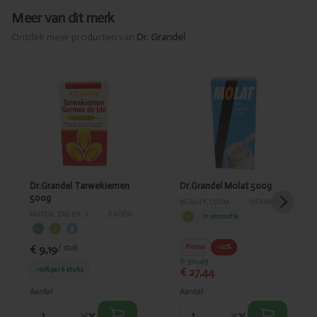
Meer van dit merk
Ontdek meer producten van
Dr. Grandel
Toegevoegd
Toegevoegd
Dr.Grandel
Dr.Grandel
Tarwekiemen
Molat 500g
500g
Dr.Grandel Tarwekiemen
Dr.Grandel Molat 500g
500g
BEAUTY, COSMETICA EN LICHAAMVERZORGING
›
VITAMINES EN SUPPLEMENTEN
NOTEN, ZADEN, VRUCHTEN, SUPERFOOD
›
ZADEN EN PITTEN
In promotie
€ 9,19
Promo
-10%
/ stuk
€ 30,49
-10%
per 6 stuks
€ 27,44
Aantal
Aantal