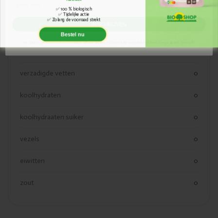
Email
kjoule
0
100 % biologisch
✅
Tijdelijke actie
✅
Zolang de voorraad strekt
✅
INSCHRIJVEN
kcal
0
Bestel nu
We sturen je af en toe een mailtje, alleen als we echt iets te vertellen hebben. Geen spam, beloofd.
vetten
0
verzadigde vetten
0
koolhydraten
0
koolhydraaten suiker
0
vezels
0
eiwitten
0
zout
0