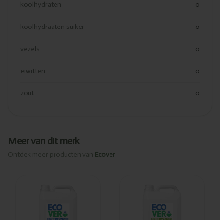
koolhydraten
0
koolhydraaten suiker
0
vezels
0
eiwitten
0
zout
0
Meer van dit merk
Ontdek meer producten van
Ecover
Toegevoegd
Toegevoegd
Ecover
Ecover
Afwasmiddel
Afwasmiddel
kamille &
citroen & aloe
clementine 5L
vera 5L