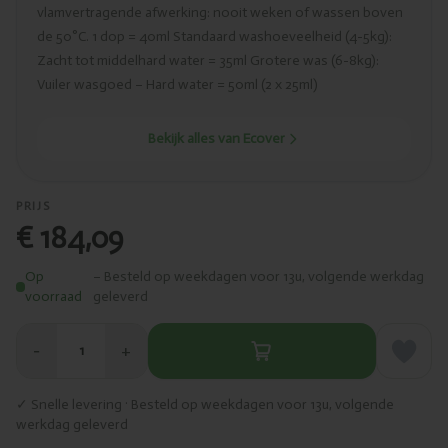
vlamvertragende afwerking: nooit weken of wassen boven
de 50°C. 1 dop = 40ml Standaard washoeveelheid (4-5kg):
Zacht tot middelhard water = 35ml Grotere was (6-8kg):
Vuiler wasgoed – Hard water = 50ml (2 x 25ml)
Bekijk alles van Ecover
PRIJS
€ 184,09
Op
– Besteld op weekdagen voor 13u, volgende werkdag
voorraad
geleverd
−
+
1
✓ Snelle levering · Besteld op weekdagen voor 13u, volgende
werkdag geleverd