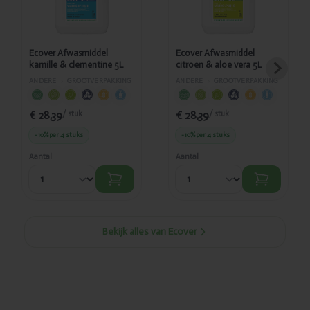
Ecover Afwasmiddel
Ecover Afwasmiddel
kamille & clementine 5L
citroen & aloe vera 5L
ANDERE
›
GROOTVERPAKKING
ANDERE
›
GROOTVERPAKKING
€ 28,39
€ 28,39
/ stuk
/ stuk
-10%
per 4 stuks
-10%
per 4 stuks
Aantal
Aantal
Bekijk alles van Ecover