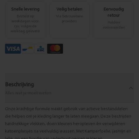
Snelle levering
Veilig betalen
Eenvoudig
retour
Besteld op
Via betrouwbare
weekdagen voor
providers
Heldere
13u, volgende
voorwaarden
werkdag geleverd
Beschrijving
Alles wat je moet weten
Onze krachtige formule maakt gebruik van actieve bestanddelen
die helpen om je kleding langer te laten meegaan. Deze bestrijden
hardnekkige vlekken, doen kleuren heropleven én verwijderen
katoenpluisjes na veelvuldig wassen. Met Kamperfoelie, jasmijn en
lelie, op een bordje van cederhout geuren je kleren