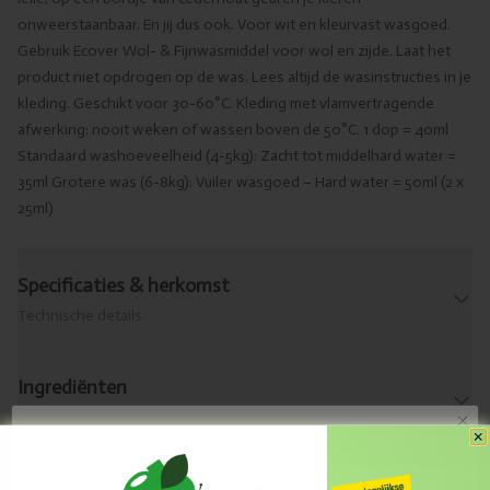
onweerstaanbaar. En jij dus ook. Voor wit en kleurvast wasgoed.
Gebruik Ecover Wol- & Fijnwasmiddel voor wol en zijde. Laat het
product niet opdrogen op de was. Lees altijd de wasinstructies in je
kleding. Geschikt voor 30-60°C. Kleding met vlamvertragende
afwerking: nooit weken of wassen boven de 50°C. 1 dop = 40ml
Standaard washoeveelheid (4-5kg): Zacht tot middelhard water =
35ml Grotere was (6-8kg): Vuiler wasgoed – Hard water = 50ml (2 x
25ml)
Specificaties & herkomst
Technische details
Ingrediënten
Bekijk de ingrediënten van dit product.
Ontvang Updates en Promo's
Allergenen