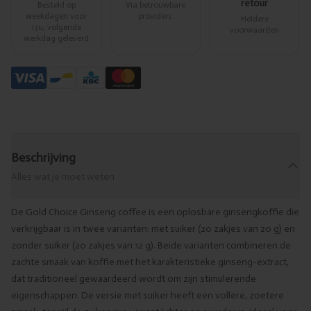
retour
Besteld op
Via betrouwbare
weekdagen voor
providers
Heldere
13u, volgende
voorwaarden
werkdag geleverd
Beschrijving
Alles wat je moet weten
De Gold Choice Ginseng coffee is een oplosbare ginsengkoffie die
verkrijgbaar is in twee varianten: met suiker (20 zakjes van 20 g) en
zonder suiker (20 zakjes van 12 g). Beide varianten combineren de
zachte smaak van koffie met het karakteristieke ginseng-extract,
dat traditioneel gewaardeerd wordt om zijn stimulerende
eigenschappen. De versie met suiker heeft een vollere, zoetere