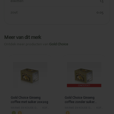
eiwitten
1.5
zout
0.05
Meer van dit merk
Ontdek meer producten van
Gold Choice
Toegevoegd
Toegevoegd
Gold Choice
Gold Choice
Ginseng
Ginseng
coffee met
coffee
suiker
zonder
20x20g
suiker 20x12g
Gold Choice Ginseng
Gold Choice Ginseng
coffee met suiker 20x20g
coffee zonder suiker
20x12g
WARME EN KOUDE DRANKEN
›
KOFFIE
WARME EN KOUDE DRANKEN
›
KOFFIE