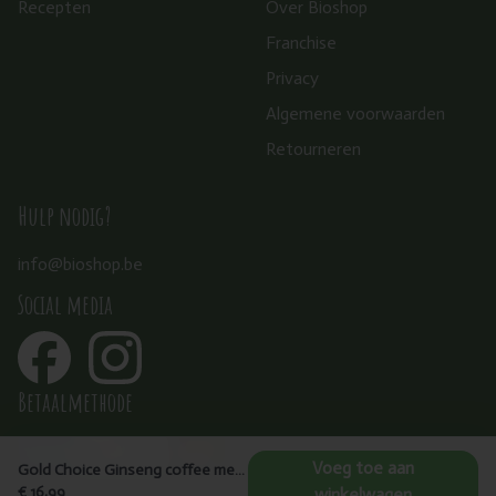
Recepten
Over Bioshop
Franchise
Privacy
Algemene voorwaarden
Retourneren
Hulp nodig?
info@bioshop.be
Social media
Betaalmethode
Voeg toe aan
Gold Choice Ginseng coffee met suiker 20x20g
€ 16,99
winkelwagen