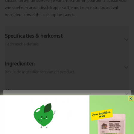
smaak, terwijl de suikervrije variant lichter en puurder is. Ideaal voor
wie snel een aromatisch kopje koffie met een extra boost wil
bereiden, zowel thuis als op het werk.
Specificaties & herkomst
Technische details
Ingrediënten
Bekijk de ingrediënten van dit product.
Allergenen
Ontvang Updates en Promo's
Wat zit erin?
Levering & retour
Praktische info