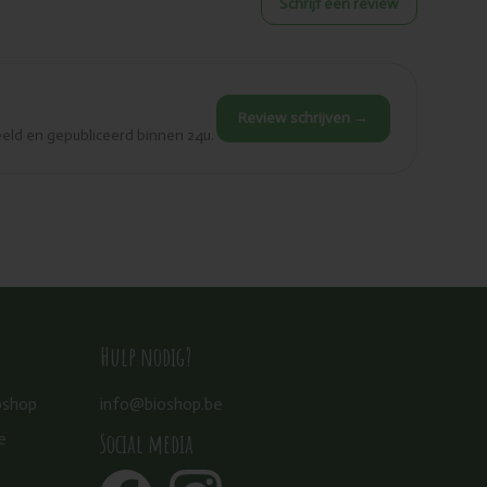
Schrijf een review
Review schrijven →
eld en gepubliceerd binnen 24u.
Hulp nodig?
oshop
info@bioshop.be
Social media
e