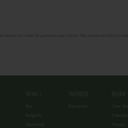
eren kiezen en maakt de gemeenschap sterker. Elke review wordt beoorde
Thema’s
Inspiratie
Bioshop
Bio
Recepten
Over Bi
Belgisch
Franchis
Glutenvrij
Privacy