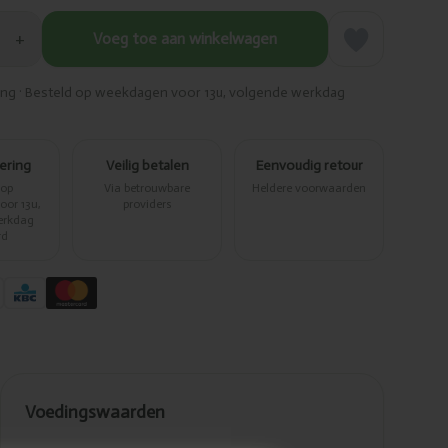
+
Voeg toe aan winkelwagen
ring · Besteld op weekdagen voor 13u, volgende werkdag
vering
Veilig betalen
Eenvoudig retour
 op
Via betrouwbare
Heldere voorwaarden
or 13u,
providers
erkdag
rd
Voedingswaarden