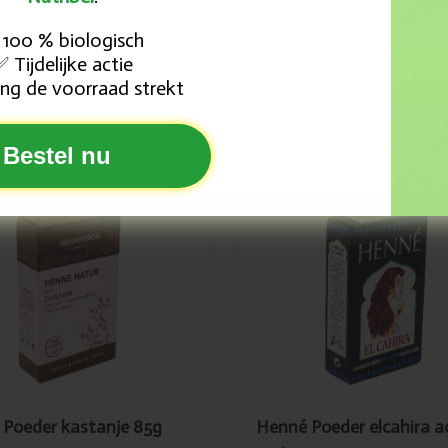
100 % biologisch
Tijdelijke actie
✅
INSCHRIJVEN
ng de voorraad strekt
 en toe een mailtje, alleen als we echt iets te vertellen hebben. Gee
Bestel nu
egevoegd
Toegevoegd
nné
Henné Poeder
eder
elcahira
stanje 85g
acajou-
mahonie 85g
Poeder kastanje 85g
Henné Poeder elcahira a