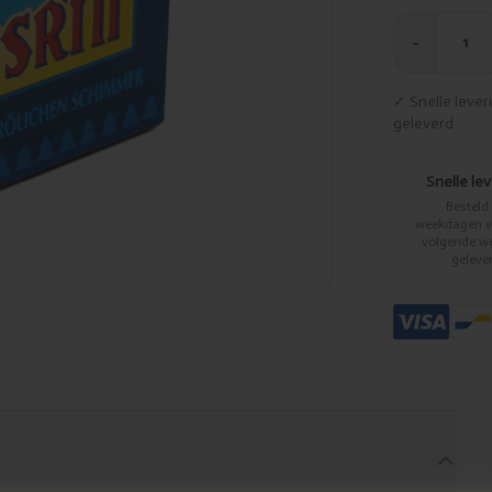
−
1
✓ Snelle leve
geleverd
Snelle le
Besteld
weekdagen vo
volgende w
geleve