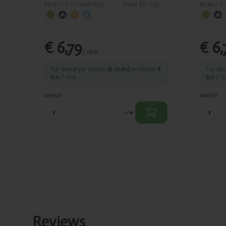
BEAUTY, COSMETICA EN LICHAAMVERZORGING
›
HAAR EN GELAATSVERZORGING
€ 6,79
€ 6,
/ stuk
Tip: bestel per karton
(6 stuks)
en betaal
€
Tip: be
6,11
/ stuk
6,11
/ s
Aantal
Aantal
Reviews