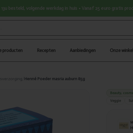
13u besteld, volgende werkdag in huis • Vanaf 25 euro gratis pr
le producten
Recepten
Aanbiedingen
Onze winke
tsverzorging
/
Henné Poeder masria auburn 85g
Beauty, cosme
Veggie
Sui
H