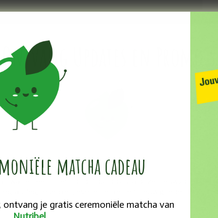
perfect voor lichtbruin haar. Het is de ideale kleur voor een
Ontvang Updates en Promo's
emoniële ​matcha cadeau
van wat er leeft in en rond Bioshop? Via onze nieuwsbrief blijf
ies, acties, recepten, evenementen en nieuwigheden in de bio
25 ontvang je gratis ceremoniële matcha van
Nutribel
.