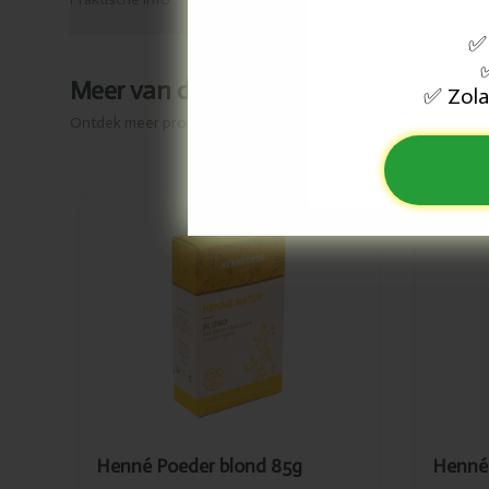
✅
Meer van dit merk
Zola
✅
Ontdek meer producten van
Henné
We sturen je af
Toegevoegd
To
Henné
He
Poeder
Po
blond 85g
ka
Henné Poeder blond 85g
Henné 