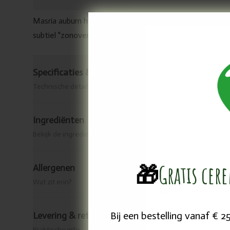
Masria auburn henna biedt een tint tussen rood en bruin, 
subtiel "zonovergoten" effect en lichte highlights.
Specificaties & herkomst
Technische details
Ingrediënten
Bekijk de ingrediënten van dit product.
🎁
Gratis cer
Allergenen
Wat zit erin?
Wil je niks missen 
promot
Bij een bestelling vanaf € 
Levering & retour
Email
Praktische info