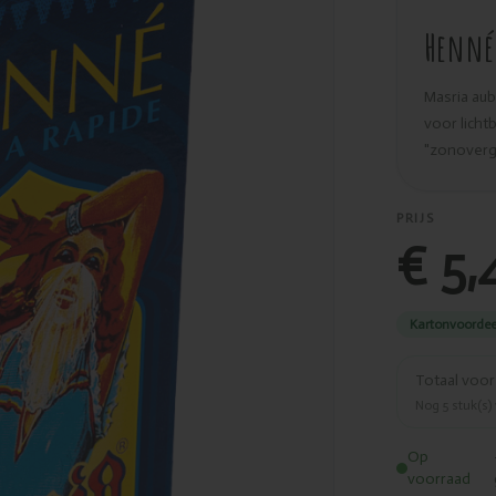
Henné 
Masria aub
voor lichtb
"zonovergo
PRIJS
€ 5,
Kartonvoordee
Totaal voo
Nog
5
stuk(s)
Op
voorraad