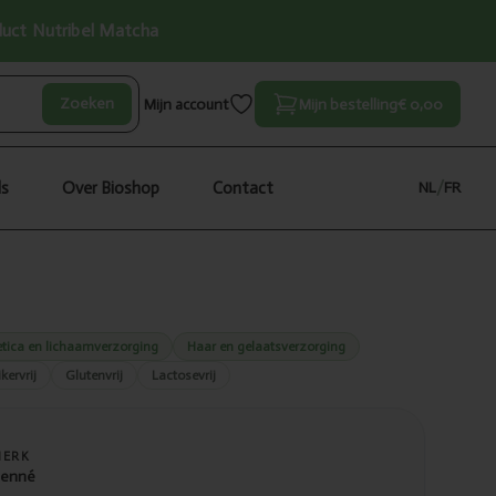
oduct Nutribel Matcha
Zoeken
Mijn account
Mijn bestelling
€ 0,00
ls
Over Bioshop
Contact
NL
/
FR
tica en lichaamverzorging
Haar en gelaatsverzorging
kervrij
Glutenvrij
Lactosevrij
MERK
enné