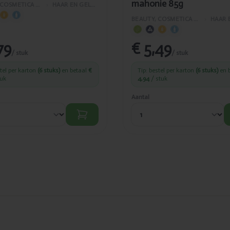
mahonie 85g
BEAUTY, COSMETICA EN LICHAAMVERZORGING
›
HAAR EN GELAATSVERZORGING
BEAUTY, COSMETICA EN LICHAAMVERZORGING
›
79
€ 5,49
/ stuk
/ stuk
stel per karton
(6 stuks)
en betaal
€
Tip: bestel per karton
(6 stuks)
en 
tuk
4,94
/ stuk
Aantal