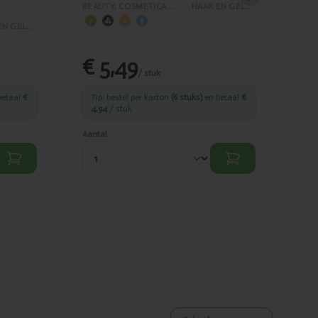
85
BEAUTY, COSMETICA EN LICHAAMVERZORGING
›
HAAR EN GELAATSVERZORGING
HAAR EN GELAATSVERZORGING
€ 5,49
€
/ stuk
betaal
€
Tip: bestel per karton
(6 stuks)
en betaal
€
Ti
4,94
/ stuk
4,
Aantal
Aant