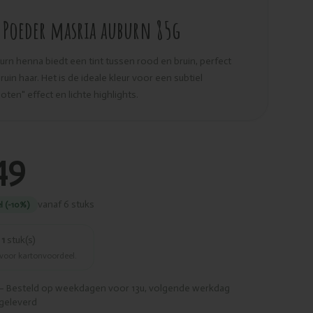
Poeder masria auburn 85g
urn henna biedt een tint tussen rood en bruin, perfect
ruin haar. Het is de ideale kleur voor een subtiel
ten" effect en lichte highlights.
49
vanaf 6 stuks
l (-10%)
r
1
stuk(s)
 voor kartonvoordeel.
– Besteld op weekdagen voor 13u, volgende werkdag
geleverd