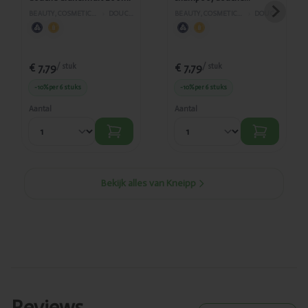
zeemeermin 200ml
BEAUTY, COSMETICA EN LICHAAMVERZORGING
›
DOUCHE EN BAD
BEAUTY, COSMETICA EN LICHAAMVERZORGING
›
DOUCHE EN BAD
€ 7,79
€ 7,79
/ stuk
/ stuk
-10%
per 6 stuks
-10%
per 6 stuks
Aantal
Aantal
Bekijk alles van Kneipp