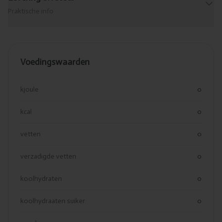
Praktische info
Voedingswaarden
kjoule
0
kcal
0
vetten
0
verzadigde vetten
0
koolhydraten
0
koolhydraaten suiker
0