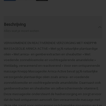
Beschrijving
Alles wat je moet weten
VERWARMENDE EN REACTIVERENDE VERZORGING MET KNEIPP®
MASSAGEOLIE ARNICA ACTIVE • Met 95% natuurlijke plantaardige
oliën • Met arnica- en gemberextracten en sheabutter • Met
voedende zonnebloemolie en vochtregulerende amandelolie •
Weldadig, verwarmend en reactiverend • Voor een ontspannende
massage Kneipp Massageolie Arnica Active bevat 95% natuurlijke
verzorgende plantaardige oliën zoals arnica- en voedende
zonnebloemolie en vochtregulerende amandelolie. Daarnaast ook
gemberextracten en sheabutter en celberschermende vitamine E.
Deze massageolie ondersteunt de huidverzorging en zorgt ervoor
dat de huid ontspannen aanvoelt. Een verwarmende massage met
deze olie zorgt voor ontspanning na lichamelijke inspanning en kan