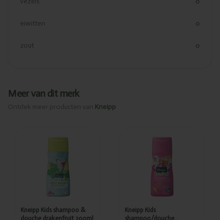
vezels
0
eiwitten
0
zout
0
Meer van dit merk
Ontdek meer producten van
Kneipp
Toegevoegd
Toegevoegd
Kneipp Kids
Kneipp Kids
shampoo &
shampoo/douche
douche
zeemeermin
drakenfruit
200ml
200ml
Kneipp Kids shampoo &
Kneipp Kids
douche drakenfruit 200ml
shampoo/douche