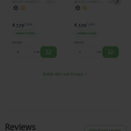
zeemeermin 200ml
BEAUTY, COSMETICA EN LICHAAMVERZORGING
›
DOUCHE EN BAD
BEAUTY, COSMETICA EN LICHAAMVERZORGING
›
DOUCHE EN BAD
€ 7,79
€ 7,79
/ stuk
/ stuk
-10%
per 6 stuks
-10%
per 6 stuks
Aantal
Aantal
Bekijk alles van Kneipp
Reviews
Schrijf een review