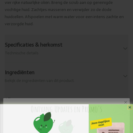
vier rijke natuurlijke oliën. Breng de scrub aan op gereinigde
vochtige huid. Zachtjes masseren en verwijder zo de dode
huidcellen. Afspoelen met warm water voor een intens zachte en
verzorgde huid.
Specificaties & herkomst
Technische details
Ingrediënten
Bekijk de ingrediënten van dit product.
Allergenen
Ontvang Updates en Promo's
Wat zit erin?
Levering & retour