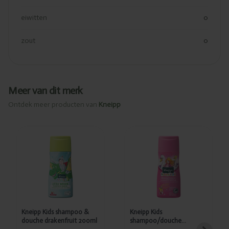
eiwitten
0
zout
0
Meer van dit merk
Ontdek meer producten van
Kneipp
Toegevoegd
Toegevoegd
Kneipp Kids
Kneipp Kids
shampoo &
shampoo/douche
douche
zeemeermin
drakenfruit
200ml
200ml
Kneipp Kids shampoo &
Kneipp Kids
douche drakenfruit 200ml
shampoo/douche