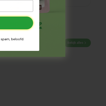
n spam, beloofd.
Bekijk alles