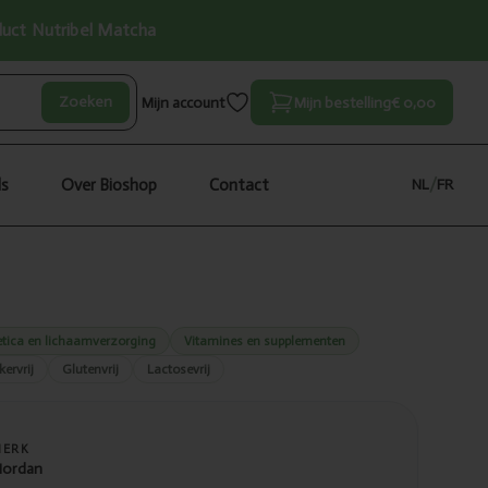
oduct Nutribel Matcha
Zoeken
Mijn account
Mijn bestelling
€ 0,00
ls
Over Bioshop
Contact
NL
/
FR
tica en lichaamverzorging
Vitamines en supplementen
kervrij
Glutenvrij
Lactosevrij
MERK
ordan