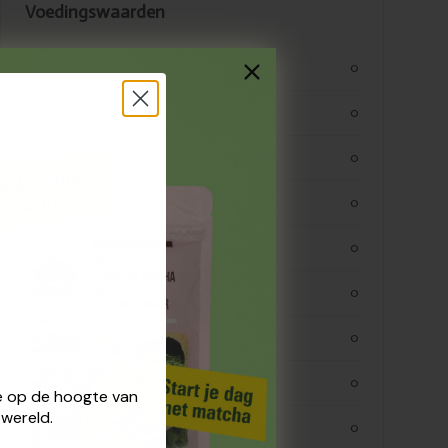
Voedingswaarden
kjoule
0
kcal
0
vetten
0
verzadigde vetten
0
koolhydraten
0
koolhydraaten suiker
0
vezels
0
eiwitten
0
 je op de hoogte van
wereld.
zout
0