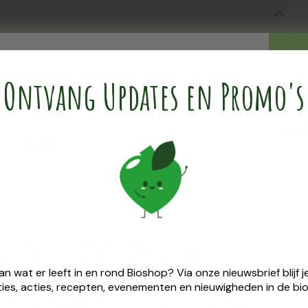
t relaxerende planten met een ondersteunende werking voor
n (maximum 420 mg) innemen een half uur voor het slapen
Ontvang Updates en Promo's
emoniële ​matcha cadeau
van wat er leeft in en rond Bioshop? Via onze nieuwsbrief blijf
ies, acties, recepten, evenementen en nieuwigheden in de bio
25 ontvang je gratis ceremoniële matcha van