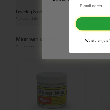
Email
Levering & retour
✅
Praktische info
Zola
✅
Meer van dit merk
We sturen je af
Ontdek meer producten van
Mordan
Toegevoegd
To
Mordan Sleep
Mo
well plus
Cal
60tabl
12