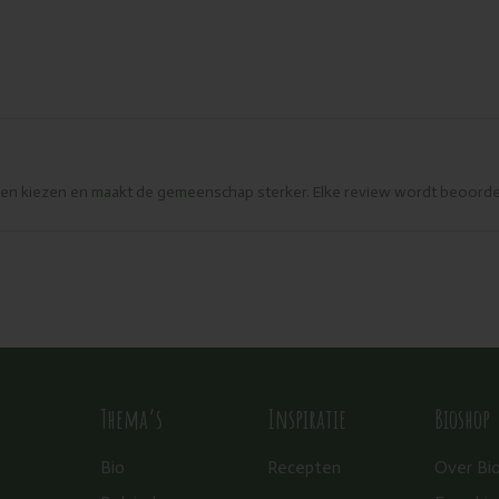
eren kiezen en maakt de gemeenschap sterker. Elke review wordt beoorde
Thema’s
Inspiratie
Bioshop
Bio
Recepten
Over Bi