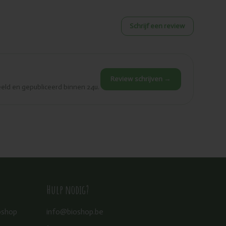
Schrijf een review
Review schrijven →
eld en gepubliceerd binnen 24u.
Hulp nodig?
oshop
info@bioshop.be