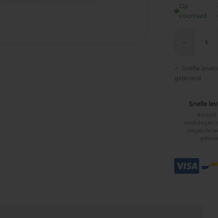
Op
voorraad
−
1
✓ Snelle leve
geleverd
Snelle le
Besteld
weekdagen vo
volgende w
geleve