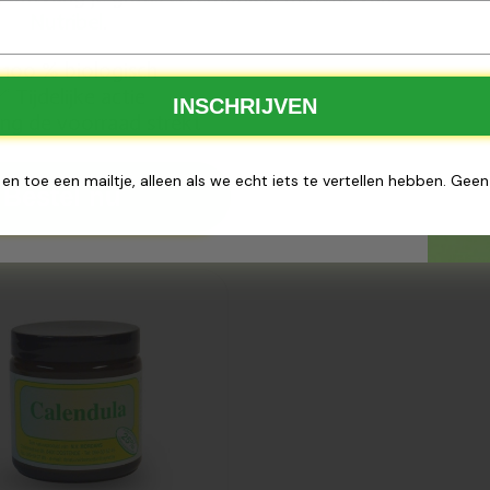
Nutribel
.
100 % biologisch
Tijdelijke actie
✅
INSCHRIJVEN
ng de voorraad strekt
 en toe een mailtje, alleen als we echt iets te vertellen hebben. Gee
Bestel nu
egevoegd
rdan
endula zalf
5ml