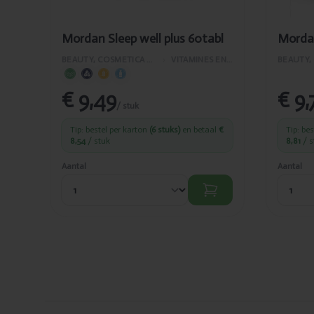
Mordan Sleep well plus 60tabl
Mordan
BEAUTY, COSMETICA EN LICHAAMVERZORGING
›
VITAMINES EN SUPPLEMENTEN
€ 9,49
€ 9,
/ stuk
Tip: bestel per karton
(6 stuks)
en betaal
€
Tip: be
8,54
/ stuk
8,81
/ s
Aantal
Aantal