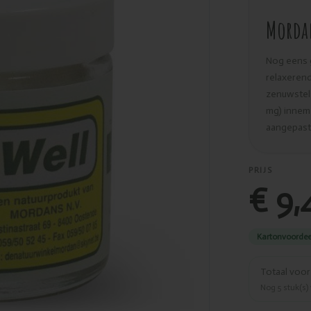
Mordan
Nog eens 
relaxeren
zenuwstels
mg) inneme
aangepast
PRIJS
€ 9,
Kartonvoordee
Totaal voo
Nog
5
stuk(s)