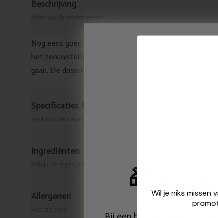
Beschrijving
Alles wat je moet weten
Nog eens goed doorslapen en fris wakker worden. Beva
het zenuwstelsel. Gebruiksaanwijzing: 1 tot 2 tablette
gaan. De dosering kan aangepast worden. –
Specificaties & herkomst
Technische details
Ingrediënten
Bekijk de ingrediënten van dit product.
🎁
Gratis cer
Wil je niks missen 
Allergenen
promot
Wat zit erin?
Bij een bestelling vanaf € 