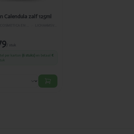
 Calendula zalf 125ml
BEAUTY, COSMETICA EN LICHAAMVERZORGING
›
LICHAAMSVERZORGING
79
/ stuk
stel per karton
(6 stuks)
en betaal
€
tuk