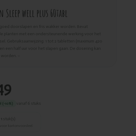
 Sleep well plus 60tabl
goed doorslapen en fris wakker worden. Bevat
de planten met een ondersteunende werking voor het
el. Gebruiksaanwijzing: 1 tot 2 tabletten (maximum 420
n een half uur voor het slapen gaan. De dosering kan
 worden. –
49
vanaf 6 stuks
l (-10%)
r
1
stuk(s)
 voor kartonvoordeel.