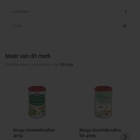
eiwitten
6
zout
46
Meer van dit merk
Ontdek meer producten van
Morga
Toegevoegd
Toegevoegd
Morga
Morga
Groentebouillon
Groentebouillon
400g
bio 400g
Morga Groentebouillon
Morga Groentebouillon
400g
bio 400g