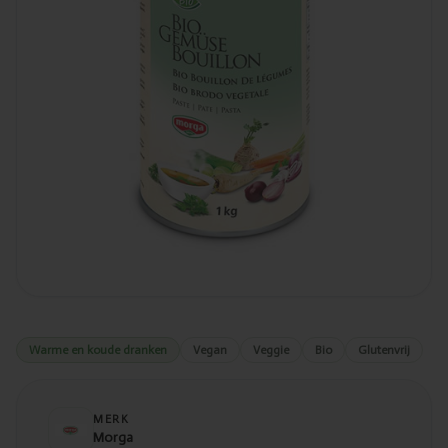
Warme en koude dranken
Vegan
Veggie
Bio
Glutenvrij
MERK
Morga