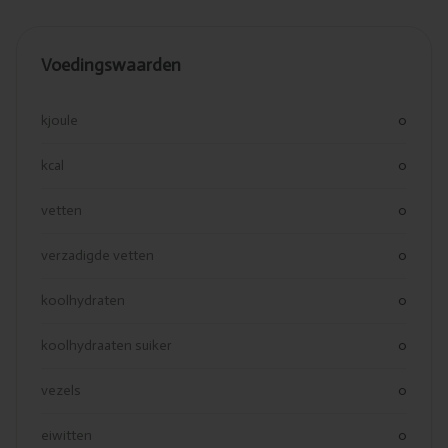
Voedingswaarden
kjoule
0
kcal
0
vetten
0
verzadigde vetten
0
koolhydraten
0
koolhydraaten suiker
0
vezels
0
eiwitten
0