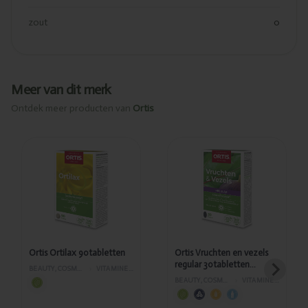
zout
0
Meer van dit merk
Ontdek meer producten van
Ortis
Toegevoegd
Toegevoegd
Ortis Ortilax
Ortis
90tabletten
Vruchten en
vezels regular
30tabletten
PL33/172
Ortis Ortilax 90tabletten
Ortis Vruchten en vezels
regular 30tabletten
BEAUTY, COSMETICA EN LICHAAMVERZORGING
›
VITAMINES EN SUPPLEMENTEN
PL33/172
BEAUTY, COSMETICA EN LICHAAMVERZORGING
›
VITAMINES EN SUPPLEMENTEN