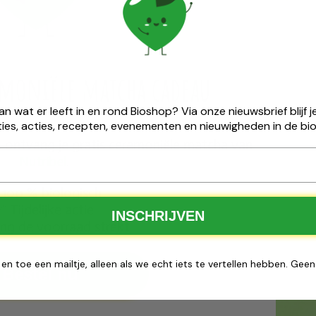
ten mogen niet gebruikt worden ter vervanging van een
de levensstijl. Buiten het bereik van jonge kinderen houden.
atuurlijke ingrediënten kunnen de kleur, geur en smaak van
nvloed op de kwaliteit noch op de werkzaamheid.
emoniële ​matcha cadeau
van wat er leeft in en rond Bioshop? Via onze nieuwsbrief blijf
ies, acties, recepten, evenementen en nieuwigheden in de bio
25 ontvang je gratis ceremoniële matcha van
Nutribel
.
100 % biologisch
Tijdelijke actie
✅
INSCHRIJVEN
ng de voorraad strekt
 en toe een mailtje, alleen als we echt iets te vertellen hebben. Gee
Bestel nu