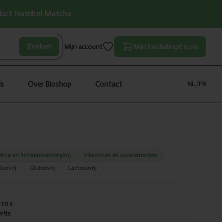
oduct Nutribel Matcha
Zoeken
Mijn account
Mijn bestelling
€ 0,00
ls
Over Bioshop
Contact
NL
/
FR
tica en lichaamverzorging
Vitamines en supplementen
kervrij
Glutenvrij
Lactosevrij
MERK
rtis