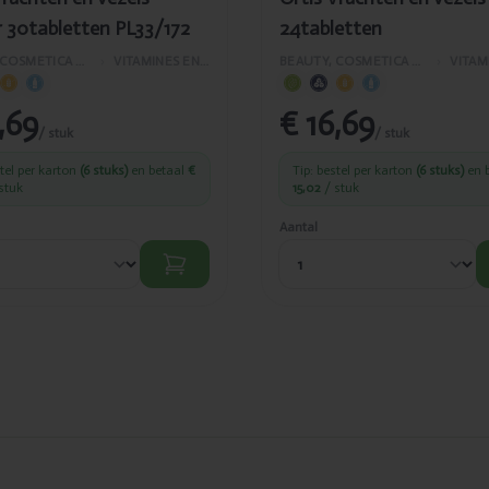
r 30tabletten PL33/172
24tabletten
BEAUTY, COSMETICA EN LICHAAMVERZORGING
›
VITAMINES EN SUPPLEMENTEN
BEAUTY, COSMETICA EN LICHAAMVERZORGING
›
,69
€ 16,69
/ stuk
/ stuk
stel per karton
(6 stuks)
en betaal
€
Tip: bestel per karton
(6 stuks)
en 
stuk
15,02
/ stuk
Aantal