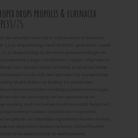
Propex drops propolis & echinacea
 PL33/75
nt de natuurlijke weerstand. Volwassenen en kinderen
aar: 3 x 30 druppels/dag. Vanaf de herfst, gedurende 1 week
3 x 30 druppels/dag. Bij de eerste gewaarwordingen de
id gedurende 3 dagen verdubbelen. 7 dagen. Afgeraden in
allergie voor bijenproducten of astma. In geval van twijfel,
 binnenkant van de pols. Niet gebruiken bij zwangerschap
oeding. Maakt vlekken op kleding. De aanbevolen
e dosis niet overschrijden. Voedingssupplementen mogen
ikt worden ter vervanging van een gevarieerde en
ge voeding, noch van een gezonde levensstijl. Buiten het
 jonge kinderen houden. Geschikt voor vegetariërs.
n het gebruik van natuurlijke ingrediënten kunnen de kleur,
aak van dit product variaties vertonen. Dit heeft echter
ed op de kwaliteit noch op de werkzaamheid.