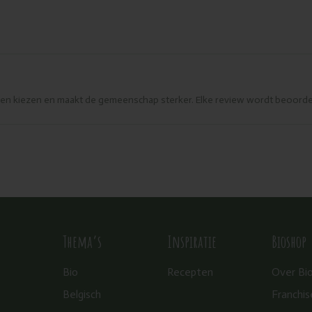
eren kiezen en maakt de gemeenschap sterker. Elke review wordt beoorde
Thema’s
Inspiratie
Bioshop
Bio
Recepten
Over Bi
Belgisch
Franchis