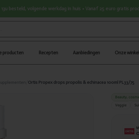
13u besteld, volgende werkdag in huis • Vanaf 25 euro gratis pr
le producten
Recepten
Aanbiedingen
Onze winke
 supplementen
/
Ortis Propex drops propolis & echinacea 100ml PL33/75
Beauty, cosme
Veggie
Sui
O