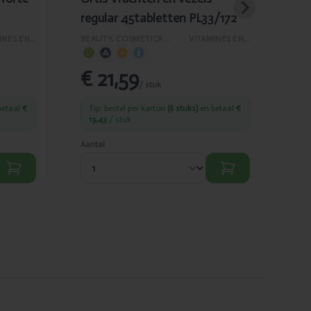
regular 45tabletten PL33/172
PL
VITAMINES EN SUPPLEMENTEN
BEAUTY, COSMETICA EN LICHAAMVERZORGING
›
VITAMINES EN SUPPLEMENTEN
€ 21,59
€ 
/ stuk
betaal
€
Tip: bestel per karton
(6 stuks)
en betaal
€
Ti
19,43
/ stuk
20
Aantal
Aant