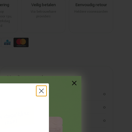
vering
Veilig betalen
Eenvoudig retour
 op
Via betrouwbare
Heldere voorwaarden
or 13u,
providers
erkdag
rd
Voedingswaarden
kjoule
0
kcal
0
vetten
0