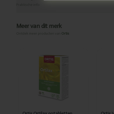
Praktische info
Meer van dit merk
Ontdek meer producten van
Ortis
Toegevoegd
Toeg
Ortis Ortilax
Orti
90tabletten
en v
regu
30t
PL3
Ortis Ortilax 90tabletten
Ortis 