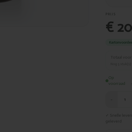
PRIJS
€ 20
Kartonvoordee
Totaal voo
Nog
5
stuk(s)
Op
voorraad
−
1
✓ Snelle leve
geleverd