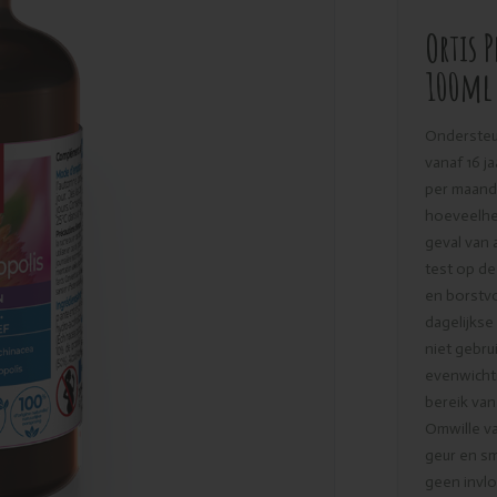
Ortis 
100ml
Ondersteu
vanaf 16 j
per maand 
hoeveelhe
geval van 
test op de
en borstv
dagelijks
niet gebru
evenwichti
bereik van
Omwille va
geur en sm
geen invlo