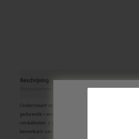
Beschrijving
Alles wat je moet weten
Ondersteunt de natuurlijke weerstand. Volwassenen en ki
gedurende 1 week per maand 3 x 30 druppels/dag. Bij d
verdubbelen. 7 dagen. Afgeraden in geval van allergie voo
binnenkant van de pols. Niet gebruiken bij zwangerscha