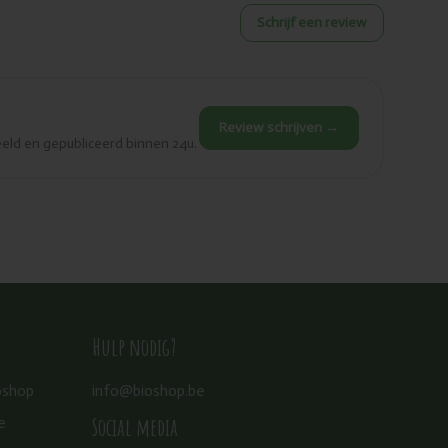
Schrijf een review
Review schrijven →
eld en gepubliceerd binnen 24u.
Hulp nodig?
oshop
info@bioshop.be
Social media
e