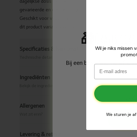
dagelijkse dosis niet overschrijden. Voedingssupplemen
gevarieerde en evenwichtige voeding, noch van een gezon
Geschikt voor vegetariërs. Omwille van het gebruik van n
dit product variaties vertonen. Dit heeft echter geen i
🎁
Gratis cer
Wil je niks missen 
Specificaties & herkomst
promot
Technische details
Bij een bestelling vanaf € 
Email
Ingrediënten
✅
Bekijk de ingrediënten van dit product.
Zola
✅
Allergenen
Wat zit erin?
We sturen je af
Levering & retour