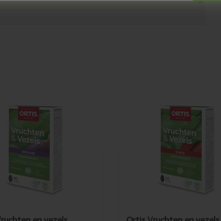
evoegd
Toegevoegd
s Vruchten
Ortis Vruchten
ezels
en vezels forte
lar
24tabletten
abletten
3/172
Vruchten en vezels
Ortis Vruchten en vezels