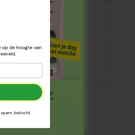
verzadigde vetten
0
koolhydraten
0
koolhydraaten suiker
0
vezels
0
 je op de hoogte van
wereld.
eiwitten
0
zout
0
n spam, beloofd.