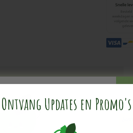
Snelle le
Besteld
weekdagen vo
volgende w
geleve
Ontvang Updates en Promo's
nderen vanaf 16 jaar: 3 x 30 druppels/dag. Vanaf de herfst,
e eerste gewaarwordingen de hoeveelheid gedurende 3 dagen
r bijenproducten of astma. In geval van twijfel, test op de
p en borstvoeding. Maakt vlekken op kleding. De aanbevolen