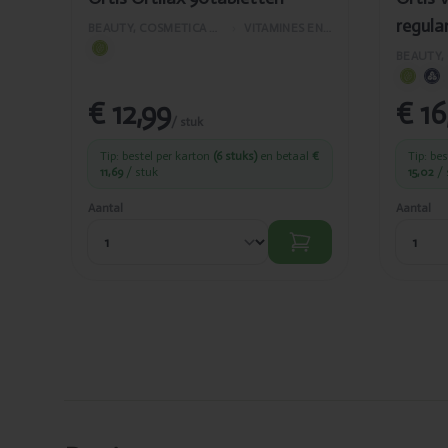
regula
BEAUTY, COSMETICA EN LICHAAMVERZORGING
›
VITAMINES EN SUPPLEMENTEN
€ 12,99
€ 16
/ stuk
Tip: bestel per karton
(6 stuks)
en betaal
€
Tip: be
11,69
/ stuk
15,02
/ 
Aantal
Aantal