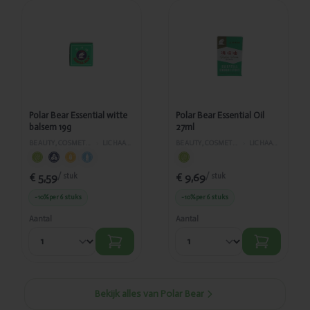
Toegevoegd
Toegevoegd
Polar Bear
Polar Bear
Essential
Essential Oil
witte balsem
27ml
19g
Polar Bear Essential witte
Polar Bear Essential Oil
balsem 19g
27ml
BEAUTY, COSMETICA EN LICHAAMVERZORGING
›
LICHAAMSVERZORGING
BEAUTY, COSMETICA EN LICHAAMVERZORGING
›
LICHAAMSVERZORGING
€ 5,59
€ 9,69
/ stuk
/ stuk
-10%
per 6 stuks
-10%
per 6 stuks
Aantal
Aantal
Bekijk alles van Polar Bear