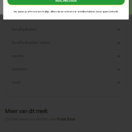
INSCHRIJVEN
vetten
0
Bestel nu
We sturen je af en toe een mailtje, alleen als we echt iets te vertellen hebben. Geen spam, beloofd.
verzadigde vetten
0
koolhydraten
0
koolhydraaten suiker
0
vezels
0
eiwitten
0
zout
0
Meer van dit merk
Ontdek meer producten van
Polar Bear