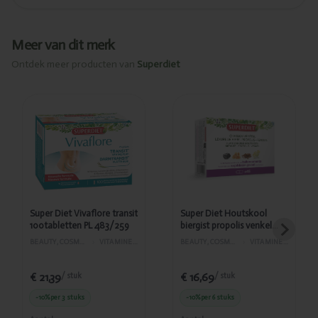
Meer van dit merk
Ontdek meer producten van
Superdiet
Toegevoegd
Toegevoegd
Super Diet
Super Diet
Vivaflore
Houtskool
transit
biergist
100tabletten
propolis
PL 483/259
venkel
45caps
Super Diet Vivaflore transit
Super Diet Houtskool
100tabletten PL 483/259
biergist propolis venkel
45caps
BEAUTY, COSMETICA EN LICHAAMVERZORGING
›
VITAMINES EN SUPPLEMENTEN
BEAUTY, COSMETICA EN LICHAAMVERZORGING
›
VITAMINES EN SUPPLEMENTEN
€ 21,39
€ 16,69
/ stuk
/ stuk
-10%
per 3 stuks
-10%
per 6 stuks