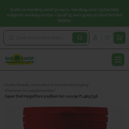
Gratis verzending vanaf 50 euro • Vandaag voor 13u besteld,
volgende werkdag in huis • Vanaf 25 euro gratis product Nutribel
Matcha
Open
Home
/
Beauty, cosmetica en lichaamverzorging
/
Vitamines en supplementen
/
Super Diet Hygiaflore psyllium bio 100cap PL483/336