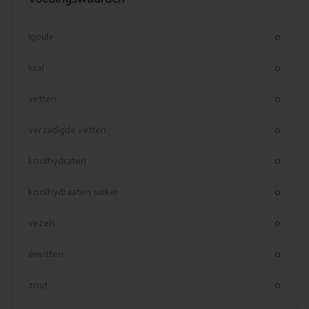
kjoule
0
kcal
0
vetten
0
verzadigde vetten
0
koolhydraten
0
koolhydraaten suiker
0
vezels
0
eiwitten
0
zout
0