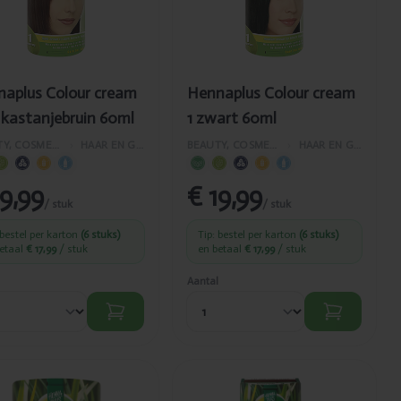
aplus Colour cream
Hennaplus Colour cream
 kastanjebruin 60ml
1 zwart 60ml
BEAUTY, COSMETICA EN LICHAAMVERZORGING
›
HAAR EN GELAATSVERZORGING
BEAUTY, COSMETICA EN LICHAAMVERZORGING
›
HAAR EN GELAATSVERZORGING
19,99
€ 19,99
/ stuk
/ stuk
 bestel per karton
(6 stuks)
Tip: bestel per karton
(6 stuks)
betaal
€ 17,99
/ stuk
en betaal
€ 17,99
/ stuk
Aantal
oegevoegd
Toegevoegd
ennaplus
Hennaplus