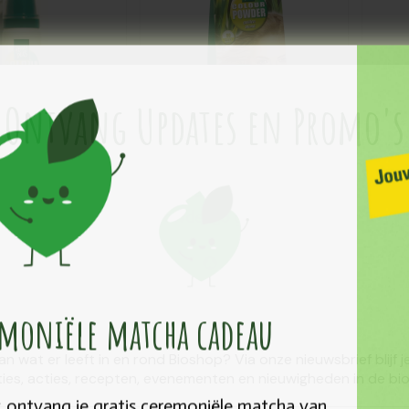
Colour
L
huim
powder 50
c
5ml
goud blond
c
100g
1
Ontvang Updates en Promo's
s Reflex
Hennaplus Colour
Henn
uim zwart 75ml
powder 50 goud blond
colo
100g
100
BEAUTY, COSMETICA EN LICHAAMVERZORGING
›
HAAR EN GELAATSVERZORGING
BEAUTY, COSMETICA EN LICHAAMVERZORGING
›
HAAR EN GELAATSVERZORGING
In promotie
In promotie
emoniële ​matcha cadeau
van wat er leeft in en rond Bioshop? Via onze nieuwsbrief blijf
0%
Promo
-20%
Pro
ies, acties, recepten, evenementen en nieuwigheden in de bio
€ 11,59
€ 22,
25 ontvang je gratis ceremoniële matcha van