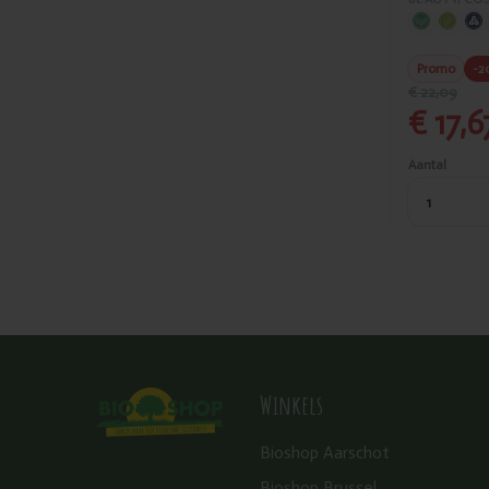
Belkorn biskids bio
Promo
-2
€ 22,09
Belledonne
€ 17,6
Benecos
Aantal
Bij Dingens
Bio Phyto
Bio Planète
Winkels
Bioflore
Bioshop Aarschot
Bioshok
Bioshop Brussel