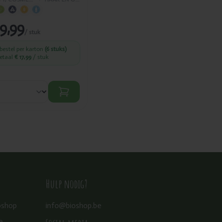
19,99
/ stuk
 bestel per karton
(6 stuks)
betaal
€ 17,99
/ stuk
Hulp nodig?
oshop
info@bioshop.be
e