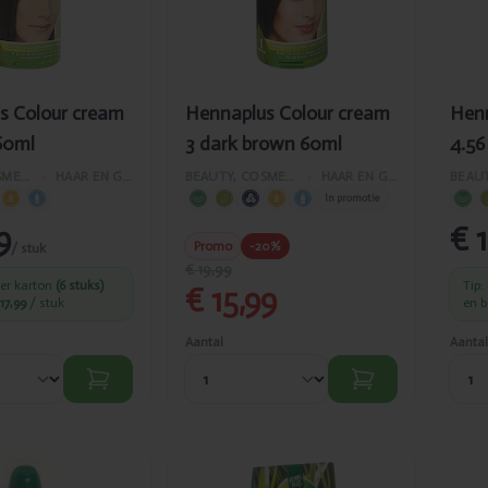
s Colour cream
Hennaplus Colour cream
Henn
60ml
3 dark brown 60ml
4.56
BEAUTY, COSMETICA EN LICHAAMVERZORGING
›
HAAR EN GELAATSVERZORGING
BEAUTY, COSMETICA EN LICHAAMVERZORGING
›
HAAR EN GELAATSVERZORGING
In promotie
9
€ 
Promo
-20%
/ stuk
€ 19,99
per karton
(6 stuks)
Tip:
€ 15,99
17,99
/ stuk
en 
Aantal
Aantal
egd
Toegevoegd
T
lus
Hennaplus
H