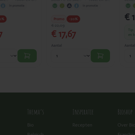
In promotie
In promotie
€ 
0%
Promo
-20%
€ 22,09
Tip:
7
€ 17,67
en 
Aantal
Aantal
Thema’s
Inspiratie
Bioshop
Bio
Recepten
Over Bi
Belgisch
Franchis