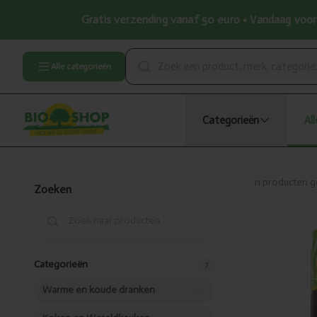
Gratis verzending vanaf 50 euro • Vandaag voor 
Alle categorieën
Categorieën
Al
Producten
Produ
11
producten 
Zoeken
Toegevo
Hennap
Colour
Categorieën
7
4 brow
Warme en koude dranken