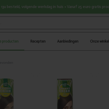
13u besteld, volgende werkdag in huis • Vanaf 25 euro gratis pr
le producten
Recepten
Aanbiedingen
Onze winke
cten
gevonden
egd
Toegevoegd
lus
Hennaplus
 cream
Colour cream 3
n 60ml
dark brown
60ml