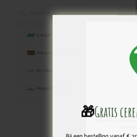
Reflex
kleursc
zwart 7
A.Vogel
Abbaye de Sept-Fons
Hennaplu
Ah Table
kleursch
Aleppos Oerzeep
🎁
Gratis cer
Alsitan
Wil je niks missen 
Anae
Promo
-2
promot
€ 11,59
Bij een bestelling vanaf € 