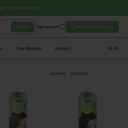
oduct Nutribel Matcha
Zoeken
Mijn account
Mijn bestelling
€ 0,00
ls
Over Bioshop
Contact
NL
/
FR
Sorteren
Toegevoegd
Toegevoegd
Hennaplus
Hennaplus
Colour cream
Colour cream 1
4.56
zwart 60ml
kastanjebruin
60ml