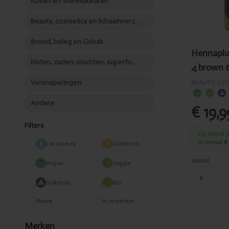
Koken en Wereldkeuken
Beauty, cosmetica en lichaamverzorging
Brood, beleg en Gebak
Hennaplu
Noten, zaden, vruchten, superfood
4 brown 
Versnaperingen
Andere
€ 19,9
Filters
Tip: bestel 
en betaal
€ 
Lactosevrij
Glutenvrij
Aantal
Vegan
Veggie
Suikervrij
Bio
Nieuw
In promotie
Toegevo
Merken
Hennap