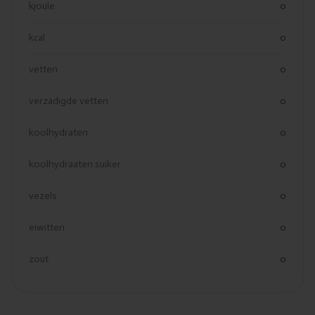
kjoule
0
kcal
0
vetten
0
verzadigde vetten
0
koolhydraten
0
koolhydraaten suiker
0
vezels
0
eiwitten
0
zout
0