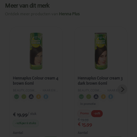
Meer van dit merk
Ontdek meer producten van
Henna Plus
Toegevoegd
Toegevoegd
Hennaplus
Hennaplus
Colour cream
Colour cream
4 brown
3 dark brown
60ml
60ml
Hennaplus Colour cream 4
Hennaplus Colour cream 3
brown 60ml
dark brown 60ml
BEAUTY, COSMETICA EN LICHAAMVERZORGING
›
HAAR EN GELAATSVERZORGING
BEAUTY, COSMETICA EN LICHAAMVERZORGING
›
HAAR EN GELAATSVERZORGING
In promotie
€ 19,99
Promo
-20%
/ stuk
€ 19,99
-10%
per 6 stuks
€ 15,99
Aantal
Aantal