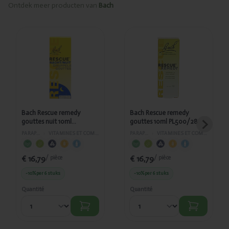
Ontdek meer producten van
Bach
Ajouté
Ajouté
Bach Rescue
Bach Rescue
remedy
remedy
gouttes nuit
gouttes
10ml
10ml
PL500/98
PL500/28
Bach Rescue remedy
Bach Rescue remedy
gouttes nuit 10ml
gouttes 10ml PL500/28
PL500/98
PARAPHARMACIE
›
VITAMINES ET COMPLÉMENTS ALIMENTAIRES
PARAPHARMACIE
›
VITAMINES ET COMPLÉMENTS ALIMENTAIRES
€ 16,79
€ 16,79
/ pièce
/ pièce
-10%
per 6 stuks
-10%
per 6 stuks
Quantité
Quantité