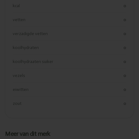
kcal
0
vetten
0
verzadigde vetten
0
koolhydraten
0
koolhydraaten suiker
0
vezels
0
eiwitten
0
zout
0
Meer van dit merk