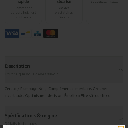
rapide
sécurisé
Conditions claires
Commandé
Via des
aujourd’hui, livré
prestataires
rapidement
fiables
Description
Tout ce que vous devez savoir
Cerato / Plumbago No 5. Complément alimentaire. Groupe:
Incertitude; Optimisme - décision. Émotion: Etre sûr du choix.
Spécifications & origine
Détails techniques