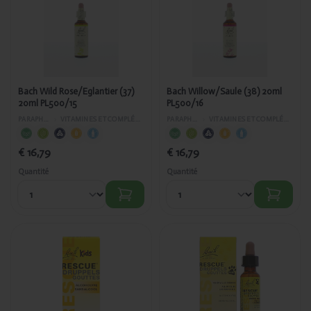
Bach Wild
Bach
Rose/Eglantier
Willow/Saule
(37) 20ml
(38) 20ml
PL500/15
PL500/16
Bach Wild Rose/Eglantier (37)
Bach Willow/Saule (38) 20ml
20ml PL500/15
PL500/16
PARAPHARMACIE
›
VITAMINES ET COMPLÉMENTS ALIMENTAIRES
PARAPHARMACIE
›
VITAMINES ET COMPLÉMENTS ALIMENTAIRES
€ 16,79
€ 16,79
Quantité
Quantité
Ajouté
Ajouté
Bach
Bach
Rescue
Rescue
remedy
remedy
gouttes
gouttes
enfants
pour les
10ml PL
animaux