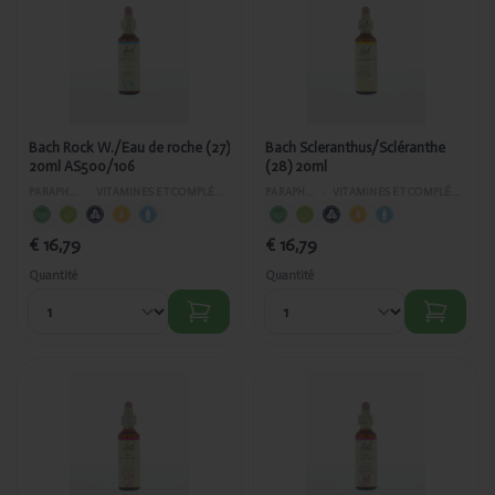
Bach Rock
Bach
W./Eau de
Scleranthus/Scléranthe
roche (27)
(28) 20ml
20ml
AS500/106
Bach Rock W./Eau de roche (27)
Bach Scleranthus/Scléranthe
20ml AS500/106
(28) 20ml
PARAPHARMACIE
›
VITAMINES ET COMPLÉMENTS ALIMENTAIRES
PARAPHARMACIE
›
VITAMINES ET COMPLÉMENTS ALIMENTAIRES
€ 16,79
€ 16,79
Quantité
Quantité
Ajouté
Ajouté
Bach
Bach
StarOfBeth./
SweetChest/Châtaignier
étoile de
(30) 20ml PL500/41
Bethléem (29)
20ml
PL500/33