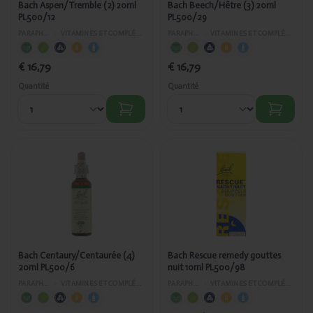
Bach Aspen/Tremble (2) 20ml
Bach Beech/Hêtre (3) 20ml
PL500/12
PL500/29
PARAPHARMACIE
›
VITAMINES ET COMPLÉMENTS ALIMENTAIRES
PARAPHARMACIE
›
VITAMINES ET COMPLÉMENTS ALIMENTAIRES
€ 16,79
€ 16,79
Quantité
Quantité
Ajouté
Ajouté
Bach
Bach Rescue
Centaury/Centaurée
remedy
(4) 20ml PL500/6
gouttes nuit
10ml
PL500/98
Bach Centaury/Centaurée (4)
Bach Rescue remedy gouttes
20ml PL500/6
nuit 10ml PL500/98
PARAPHARMACIE
›
VITAMINES ET COMPLÉMENTS ALIMENTAIRES
PARAPHARMACIE
›
VITAMINES ET COMPLÉMENTS ALIMENTAIRES