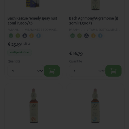
PL500/56
Bach Rescue remedy spray nuit
Bach Agrimony/Aigremoine (1)
20ml PL500/56
20ml PL500/3
PARAPHARMACIE
›
VITAMINES ET COMPLÉMENTS ALIMENTAIRES
PARAPHARMACIE
›
VITAMINES ET COMPLÉMENTS ALIMENTAIRES
€ 25,19
/ pièce
-10%
per 6 stuks
€ 16,79
Quantité
Quantité
Ajouté
Ajouté
Bach
Bach
Aspen/Tremble
Beech/Hêtre
(2) 20ml
(3) 20ml
PL500/12
PL500/29