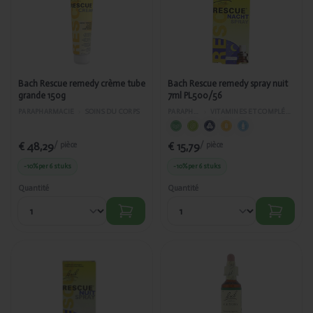
Rescue
Rescue
remedy
remedy
crème tube
spray nuit
grande
7ml
150g
PL500/56
Bach Rescue remedy crème tube
Bach Rescue remedy spray nuit
grande 150g
7ml PL500/56
PARAPHARMACIE
›
SOINS DU CORPS
PARAPHARMACIE
›
VITAMINES ET COMPLÉMENTS ALIMENTAIRES
€ 48,29
€ 15,79
/ pièce
/ pièce
-10%
per 6 stuks
-10%
per 6 stuks
Quantité
Quantité
Ajouté
Ajouté
Bach
Bach
Rescue
Agrimony/Aigremoine
remedy
(1) 20ml PL500/3
spray nuit
20ml