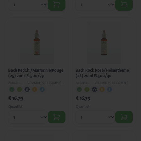
Ajouté
Ajouté
Bach
Bach Rock
RedCh./MarronnierRouge
Rose/Hélianthème
(25) 20ml PL500/39
(26) 20ml
PL500/40
Bach RedCh./MarronnierRouge
Bach Rock Rose/Hélianthème
(25) 20ml PL500/39
(26) 20ml PL500/40
PARAPHARMACIE
›
VITAMINES ET COMPLÉMENTS ALIMENTAIRES
PARAPHARMACIE
›
VITAMINES ET COMPLÉMENTS ALIMENTAIRES
€ 16,79
€ 16,79
Quantité
Quantité
Ajouté
Ajouté