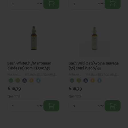
Ajouté
Ajouté
Bach
Bach Wild
WhiteCh./Marronnier
Oat/Avoine
d'Inde (35) 20ml
sauvage (36)
PL500/43
20ml
PL500/44
Bach WhiteCh./Marronnier
Bach Wild Oat/Avoine sauvage
d'Inde (35) 20ml PL500/43
(36) 20ml PL500/44
PARAPHARMACIE
›
VITAMINES ET COMPLÉMENTS ALIMENTAIRES
PARAPHARMACIE
›
VITAMINES ET COMPLÉMENTS ALIMENTAIRES
€ 16,79
€ 16,79
Quantité
Quantité
Ajouté
Ajouté