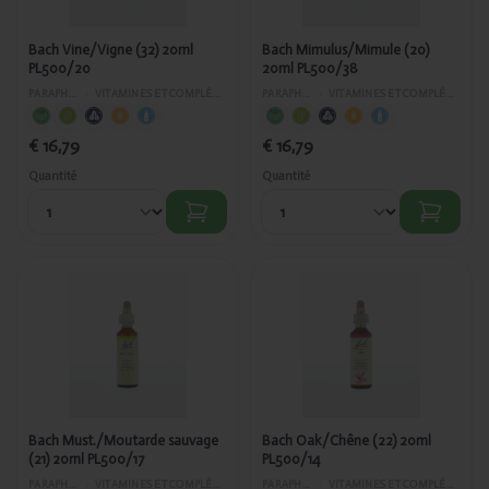
Bach Vine/Vigne (32) 20ml
Bach Mimulus/Mimule (20)
PL500/20
20ml PL500/38
PARAPHARMACIE
›
VITAMINES ET COMPLÉMENTS ALIMENTAIRES
PARAPHARMACIE
›
VITAMINES ET COMPLÉMENTS ALIMENTAIRES
€ 16,79
€ 16,79
Quantité
Quantité
Ajouté
Ajouté
Bach
Bach
Must./Moutarde
Oak/Chêne
sauvage (21) 20ml
(22) 20ml
PL500/17
PL500/14
Bach Must./Moutarde sauvage
Bach Oak/Chêne (22) 20ml
(21) 20ml PL500/17
PL500/14
PARAPHARMACIE
›
VITAMINES ET COMPLÉMENTS ALIMENTAIRES
PARAPHARMACIE
›
VITAMINES ET COMPLÉMENTS ALIMENTAIRES