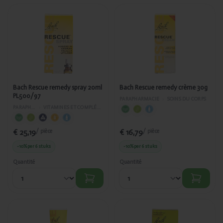
Ajouté
Ajouté
Bach
Bach
Rescue
Rescue
remedy
remedy
spray 20ml
crème 30g
PL500/97
Bach Rescue remedy spray 20ml
Bach Rescue remedy crème 30g
PL500/97
PARAPHARMACIE
›
SOINS DU CORPS
PARAPHARMACIE
›
VITAMINES ET COMPLÉMENTS ALIMENTAIRES
€ 25,19
€ 16,79
/ pièce
/ pièce
-10%
per 6 stuks
-10%
per 6 stuks
Quantité
Quantité
Ajouté
Ajouté
Bach
Bach