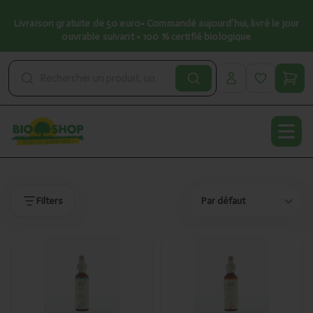
Livraison gratuite de 50 euro• Commandé aujourd’hui, livré le jour
ouvrable suivant • 100 % certifié biologique
Open
Produits
Produits
Filters
Ajouté
Ajouté
Bach
Bach
Vine/Vigne
Mimulus/Mimule
(32) 20ml
(20) 20ml
PL500/20
PL500/38