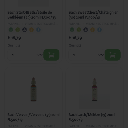
Bach StarOfBeth./étoile de
Bach SweetChest/Châtaignier
Bethléem (29) 20ml PL500/33
(30) 20ml PL500/41
PARAPHARMACIE
›
VITAMINES ET COMPLÉMENTS ALIMENTAIRES
PARAPHARMACIE
›
VITAMINES ET COMPLÉMENTS ALIMENTAIRES
€ 16,79
€ 16,79
Quantité
Quantité
Ajouté
Ajouté
Bach
Bach
Vervain/Verveine
Larch/Mélèze
(31) 20ml
(19) 20ml
PL500/19
PL500/9
Bach Vervain/Verveine (31) 20ml
Bach Larch/Mélèze (19) 20ml
PL500/19
PL500/9
PARAPHARMACIE
›
VITAMINES ET COMPLÉMENTS ALIMENTAIRES
PARAPHARMACIE
›
VITAMINES ET COMPLÉMENTS ALIMENTAIRES