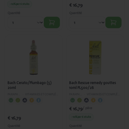
-10%
per 6 stuks
€ 16,79
Quantité
Quantité
Ajouté
Ajouté
Bach
Bach Rescue
Cerato/Plumbago
remedy
(5) 20ml
gouttes
10ml
PL500/28
Bach Cerato/Plumbago (5)
Bach Rescue remedy gouttes
20ml
10ml PL500/28
PARAPHARMACIE
›
VITAMINES ET COMPLÉMENTS ALIMENTAIRES
PARAPHARMACIE
›
VITAMINES ET COMPLÉMENTS ALIMENTAIRES
€ 16,79
/ pièce
€ 16,79
-10%
per 6 stuks
Quantité
Quantité