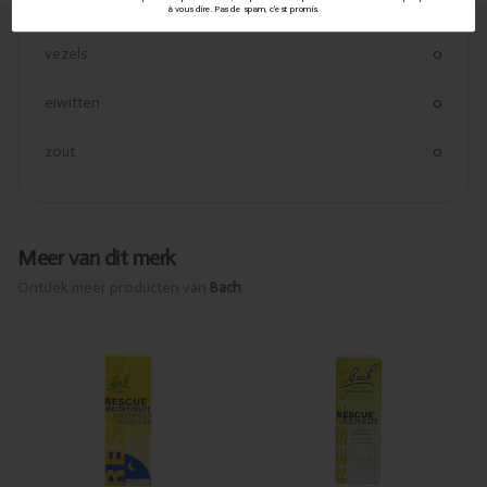
koolhydraaten suiker
0
à vous dire. Pas de spam, c'est promis.
vezels
0
eiwitten
0
zout
0
Meer van dit merk
Ontdek meer producten van
Bach
Ajouté
Ajouté
Bach Rescue
Bach Rescue
remedy
remedy
gouttes nuit
gouttes
10ml
10ml
PL500/98
PL500/28