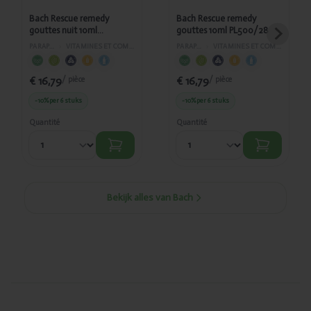
Bach Rescue remedy
Bach Rescue remedy
gouttes nuit 10ml
gouttes 10ml PL500/28
PL500/98
PARAPHARMACIE
›
VITAMINES ET COMPLÉMENTS ALIMENTAIRES
PARAPHARMACIE
›
VITAMINES ET COMPLÉMENTS ALIMENTAIRES
€ 16,79
€ 16,79
/ pièce
/ pièce
-10%
per 6 stuks
-10%
per 6 stuks
Quantité
Quantité
Bekijk alles van Bach