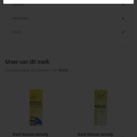
vezels
0
eiwitten
0
zout
0
Meer van dit merk
Ontdek meer producten van
Bach
Ajouté
Ajouté
Bach Rescue
Bach Rescue
remedy
remedy
gouttes nuit
gouttes
10ml
10ml
PL500/98
PL500/28
Bach Rescue remedy
Bach Rescue remedy