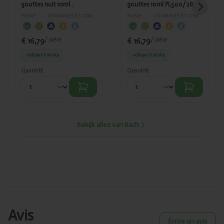
gouttes nuit 10ml
gouttes 10ml PL500/28
PL500/98
PARAPHARMACIE
›
VITAMINES ET COMPLÉMENTS ALIMENTAIRES
PARAPHARMACIE
›
VITAMINES ET COMPLÉMENTS ALIMENTAIRES
€ 16,79
€ 16,79
/ pièce
/ pièce
-10%
per 6 stuks
-10%
per 6 stuks
Quantité
Quantité
Bekijk alles van Bach
Avis
Écrire un avis