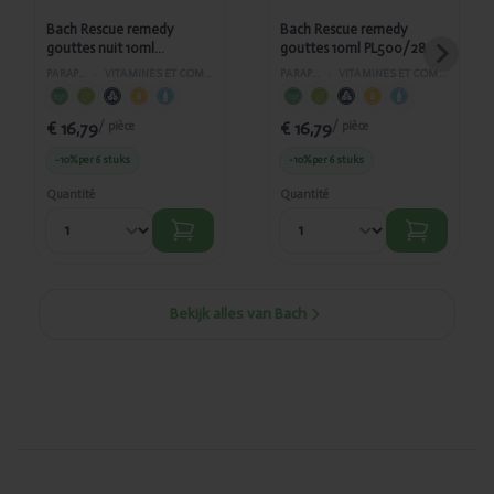
Bach Rescue remedy
Bach Rescue remedy
gouttes nuit 10ml
gouttes 10ml PL500/28
PL500/98
PARAPHARMACIE
›
VITAMINES ET COMPLÉMENTS ALIMENTAIRES
PARAPHARMACIE
›
VITAMINES ET COMPLÉMENTS ALIMENTAIRES
€ 16,79
€ 16,79
/ pièce
/ pièce
-10%
per 6 stuks
-10%
per 6 stuks
Quantité
Quantité
Bekijk alles van Bach