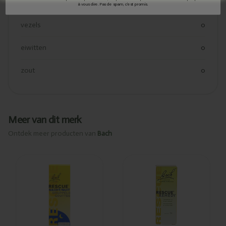
koolhydraaten suiker
0
à vous dire. Pas de spam, c'est promis.
vezels
0
eiwitten
0
zout
0
Meer van dit merk
Ontdek meer producten van
Bach
Ajouté
Ajouté
Bach Rescue
Bach Rescue
remedy
remedy
gouttes nuit
gouttes
10ml
10ml
PL500/98
PL500/28