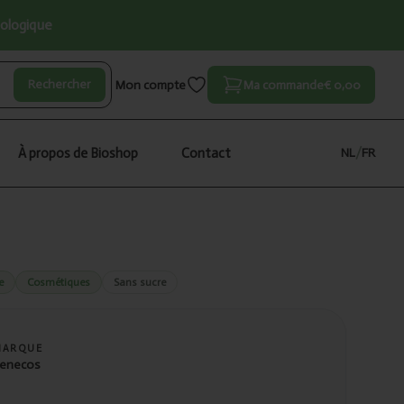
iologique
Rechercher
Mon compte
Ma commande
€ 0,00
À propos de Bioshop
Contact
NL
/
FR
e
Cosmétiques
Sans sucre
MARQUE
enecos