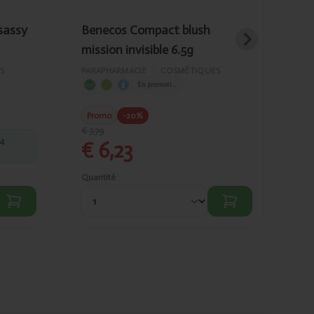
sassy
Benecos Compact blush
Be
mission invisible 6.5g
bro
S
PARAPHARMACIE
›
COSMÉTIQUES
PAR
En promotion
€ 
Promo
-20%
€ 7,79
(4
C
€ 6,23
et
Quantité
Quan