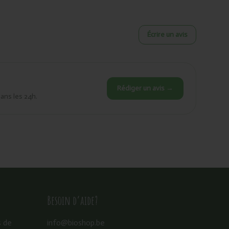
Écrire un avis
Rédiger un avis →
dans les 24h.
Besoin d’aide?
s de
info@bioshop.be