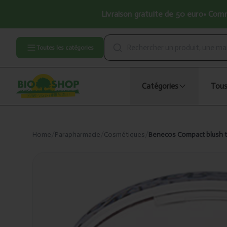
Livraison gratuite de 50 euro• Comma
Toutes les catégories
Catégories
Tous
Home
/
Parapharmacie
/
Cosmétiques
/
Benecos Compact blush tri