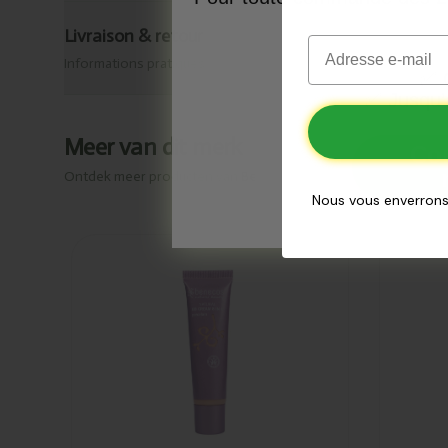
Livraison & retour
Email
Informations pratiques
✅
O
✅
Jusqu’
Meer van dit merk
Co
Ontdek meer producten van
Benecos
Nous vous enverrons
Ajouté
Ajo
Benecos
Be
Crème BB
Cr
porcelain
fai
30ml