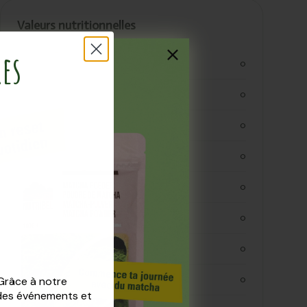
Valeurs nutritionnelles
res
kjoule
0
kcal
0
vetten
0
verzadigde vetten
0
koolhydraten
0
koolhydraaten suiker
0
vezels
0
eiwitten
0
 Grâce à notre
 des événements et