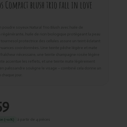
s Compact blush trio fall in love
n poudre soyeux Natural Trio Blush avec huile de
régénérante, huile de ricin biologique protégeant la peau
 tournesol protectrice des cellules assure un teint éclatant
 nuances coordonnées. Une teinte pêche légère et mate
 fraîcheur nécessaire, une teinte champagne rosée légère
lante accentue les reflets, et une teinte mate légèrement
 en palissandre souligne le visage – combiné cela donne un
h chaque jour.
59
à partir de 4 pièces
on (-10%)