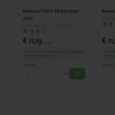
Benecos Crème BB porcelain
Beneco
30ml
PARAPHA
PARAPHARMACIE
›
COSMÉTIQUES
€ 11,19
€ 11
/ pièce
Conseil: commandez par carton
(3 stuks)
Consei
et payez
€ 10,07
/ pièce
et pay
Quantité
Quantité