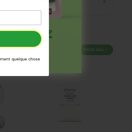
zout
0
Bekijk alles
aiment quelque chose
Ajouté
Benecos
Compact
blush
mission
invisible 6.5g