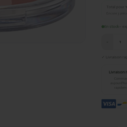
Total pour
1
Encore
3
pièce
En stock
– ex
−
1
✓ Livraison ra
Livraison 
Comma
aujourd’hui,
rapidem