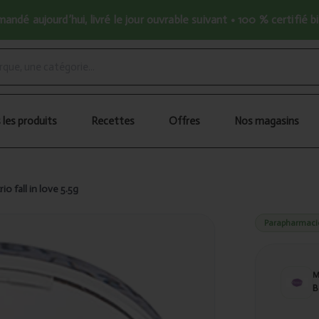
ndé aujourd’hui, livré le jour ouvrable suivant • 100 % certifié b
 les produits
Recettes
Offres
Nos magasins
o fall in love 5.5g
Parapharmaci
B