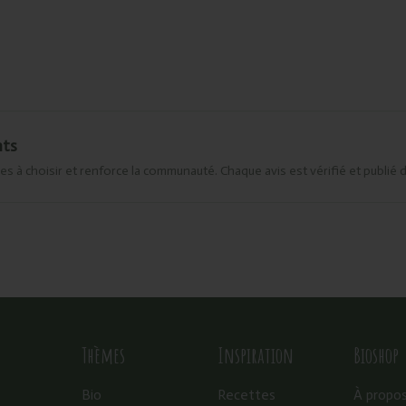
nts
es à choisir et renforce la communauté. Chaque avis est vérifié et publié 
Thèmes
Inspiration
Bioshop
Bio
Recettes
À propo