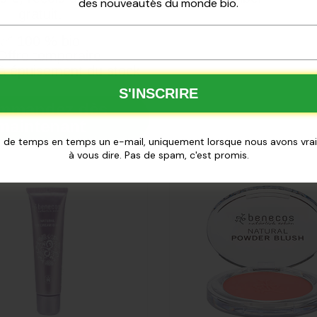
des nouveautés du monde bio.
gratuit.
✅
100 % bio
ffre temporaire
à épuisement du stock
S'INSCRIRE
mmandez dès
maintenant
 de temps en temps un e-mail, uniquement lorsque nous avons vr
à vous dire. Pas de spam, c'est promis.
uté
Ajouté
necos
Benecos
ème BB
Compact
r 30ml
blush sassy
salmon 5.5g