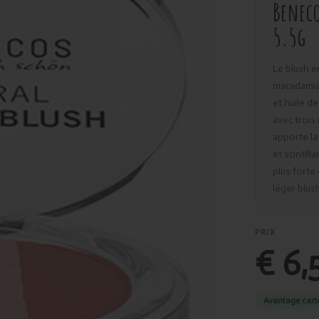
Beneco
5.5g
Le blush e
macadamia 
et huile de
avec trois
apporte la
et scintil
plus forte
léger blus
PRIX
€ 6,
Avantage cart