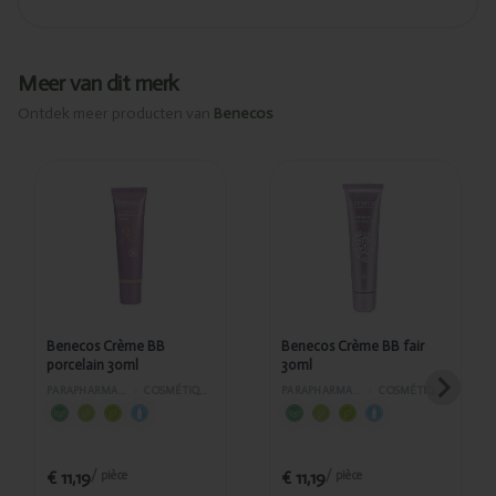
Meer van dit merk
Ontdek meer producten van
Benecos
Ajouté
Ajouté
Benecos
Benecos
Crème BB
Crème BB
porcelain
fair 30ml
30ml
Benecos Crème BB
Benecos Crème BB fair
porcelain 30ml
30ml
PARAPHARMACIE
›
COSMÉTIQUES
PARAPHARMACIE
›
COSMÉTIQUES
€ 11,19
€ 11,19
/ pièce
/ pièce