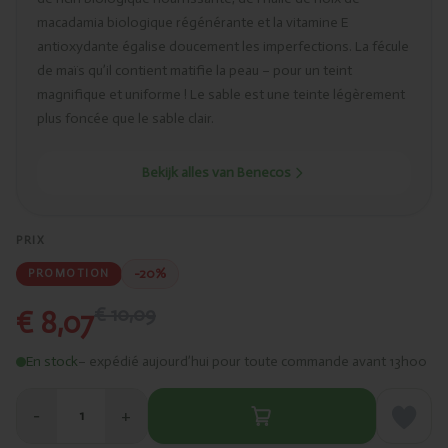
macadamia biologique régénérante et la vitamine E
antioxydante égalise doucement les imperfections. La fécule
de maïs qu’il contient matifie la peau – pour un teint
magnifique et uniforme ! Le sable est une teinte légèrement
plus foncée que le sable clair.
Bekijk alles van Benecos
PRIX
-20%
PROMOTION
€ 10,09
€ 8,07
En stock
– expédié aujourd’hui pour toute commande avant 13h00
−
+
1