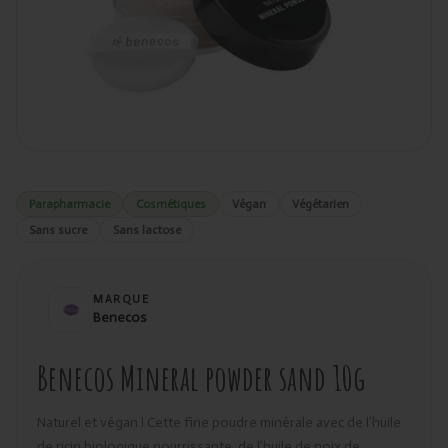
Parapharmacie
Cosmétiques
Végan
Végétarien
Sans sucre
Sans lactose
MARQUE
Benecos
Benecos Mineral powder sand 10g
Naturel et végan ! Cette fine poudre minérale avec de l’huile
de ricin biologique nourrissante, de l’huile de noix de