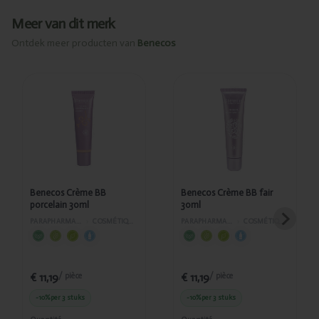
Meer van dit merk
Ontdek meer producten van
Benecos
Ajouté
Ajouté
Benecos
Benecos
Crème BB
Crème BB
porcelain
fair 30ml
30ml
Benecos Crème BB
Benecos Crème BB fair
porcelain 30ml
30ml
PARAPHARMACIE
›
COSMÉTIQUES
PARAPHARMACIE
›
COSMÉTIQUES
€ 11,19
€ 11,19
/ pièce
/ pièce
-10%
per 3 stuks
-10%
per 3 stuks