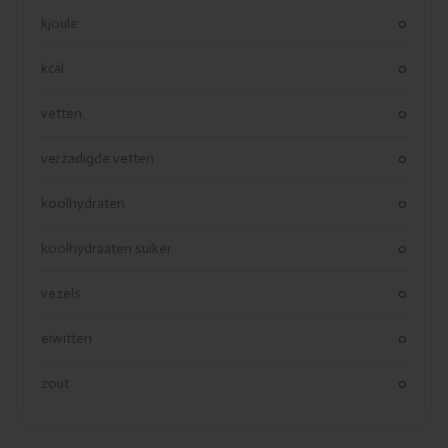
kjoule
0
kcal
0
vetten
0
verzadigde vetten
0
koolhydraten
0
koolhydraaten suiker
0
vezels
0
eiwitten
0
zout
0