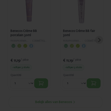
Crème BB
Crème BB
porcelain
fair 30ml
30ml
Benecos Crème BB
Benecos Crème BB fair
porcelain 30ml
30ml
PARAPHARMACIE
›
COSMÉTIQUES
PARAPHARMACIE
›
COSMÉTIQUES
€ 11,19
€ 11,19
/ pièce
/ pièce
-10%
per 3 stuks
-10%
per 3 stuks
Quantité
Quantité
Bekijk alles van Benecos