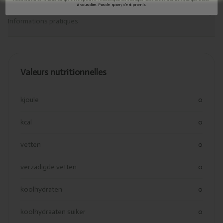
Livraison & retour
à vous dire. Pas de spam, c'est promis.
Informations pratiques
Valeurs nutritionnelles
kjoule
0
kcal
0
vetten
0
verzadigde vetten
0
koolhydraten
0
koolhydraaten suiker
0