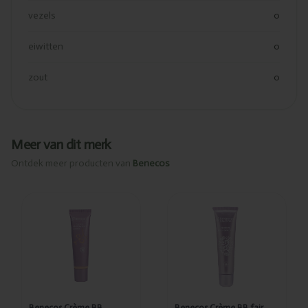
vezels
0
eiwitten
0
zout
0
Meer van dit merk
Ontdek meer producten van
Benecos
Ajouté
Ajouté
Benecos
Benecos
Crème BB
Crème BB
porcelain
fair 30ml
30ml
Benecos Crème BB
Benecos Crème BB fair