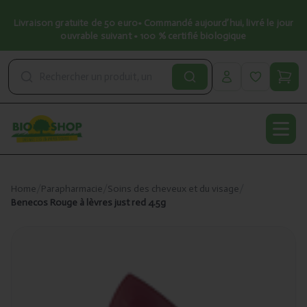
Livraison gratuite de 50 euro• Commandé aujourd’hui, livré le jour
ouvrable suivant • 100 % certifié biologique
Open
Home
/
Parapharmacie
/
Soins des cheveux et du visage
/
Benecos Rouge à lèvres just red 4.5g