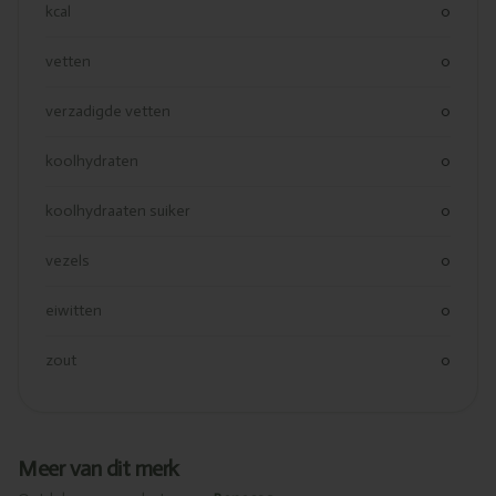
kcal
0
vetten
0
verzadigde vetten
0
koolhydraten
0
koolhydraaten suiker
0
vezels
0
eiwitten
0
zout
0
Meer van dit merk