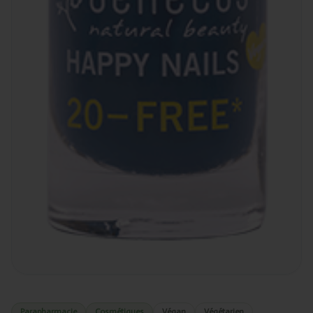
Parapharmacie
Cosmétiques
Végan
Végétarien