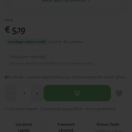
Bekijk alles van Benecos
PRIX
€ 5,19
à partir de 5 pièces
Avantage carton (-10%)
Total pour
1
pièce(s)
Encore
4
pièce(s) pour bénéficier de l’avantage carton.
En stock
– expédié aujourd’hui pour toute commande avant 13h00
−
+
1
✓ Livraison rapide · Commandé aujourd’hui = livré rapidement
Livraison
Paiement
Retour facile
rapide
sécurisé
Conditions claires