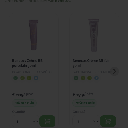
Ontdek meer producten van
Benecos
Ajouté
Ajouté
Benecos
Benecos
Crème BB
Crème BB
porcelain
fair 30ml
30ml
Benecos Crème BB
Benecos Crème BB fair
porcelain 30ml
30ml
PARAPHARMACIE
›
COSMÉTIQUES
PARAPHARMACIE
›
COSMÉTIQUES
€ 11,19
€ 11,19
/ pièce
/ pièce
-10%
per 3 stuks
-10%
per 3 stuks
Quantité
Quantité