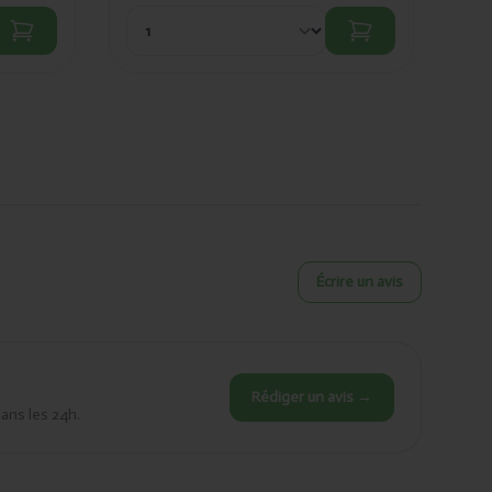
Écrire un avis
Rédiger un avis →
dans les 24h.