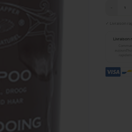
−
1
✓ Livraison ra
Livraison 
Comma
aujourd’hui,
rapidem