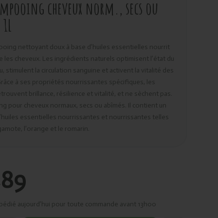
mpooing cheveux norm., secs ou
 1L
ing nettoyant doux à base d’huiles essentielles nourrit
e les cheveux. Les ingrédients naturels optimisent l’état du
u, stimulent la circulation sanguine et activent la vitalité des
râce à ses propriétés nourrissantes spécifiques, les
rouvent brillance, résilience et vitalité, et ne sèchent pas.
 pour cheveux normaux, secs ou abîmés. Il contient un
huiles essentielles nourrissantes et nourrissantes telles
gamote, l’orange et le romarin.
,89
pédié aujourd’hui pour toute commande avant 13h00