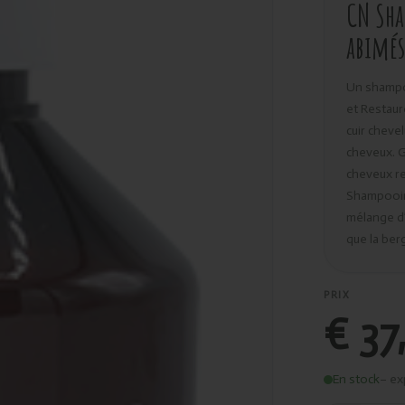
CN Sha
abimés
Un shampoo
et Restaur
cuir chevel
cheveux. G
cheveux ret
Shampooing
mélange d’
que la ber
PRIX
€ 37
En stock
– ex