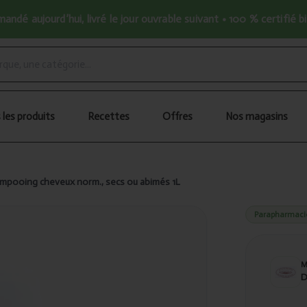
ndé aujourd’hui, livré le jour ouvrable suivant • 100 % certifié b
 les produits
Recettes
Offres
Nos magasins
mpooing cheveux norm., secs ou abimés 1L
Parapharmaci
D