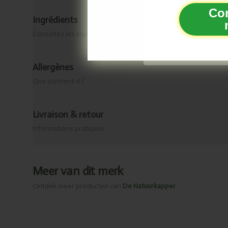
Co
Ingrédients
Consultez les ingrédients de ce produit.
Nous vous enverrons
Allergènes
Que contient-il ?
Livraison & retour
Informations pratiques
Meer van dit merk
Ontdek meer producten van
De Natuurkapper