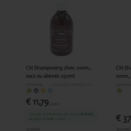
Ajouté
Ajou
CN Shampooing
CN 
chev. norm., secs
che
ou abimés 250ml
sec
1L
CN Shampooing chev. norm.,
CN Sh
secs ou abimés 250ml
norm.,
PARAPHARMACIE
›
SOINS DES CHEVEUX ET DU VISAGE
€ 11,79
/ pièce
Conseil: commandez par carton
(6 stuks)
€ 37
et payez
€ 10,61
/ pièce
Quantité
Quantité