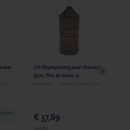
Ajouté
CN Shampooing
pour cheveux
gras, fins et
mous 1L
eveux
CN Shampooing pour cheveux
CN
gras, fins et mous 1L
ne
SOINS DES CHEVEUX ET DU VISAGE
PARAPHARMACIE
›
SOINS DES CHEVEUX ET DU VISAGE
€
6 stuks)
C
€ 37,89
et
Quantité
Quan