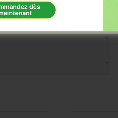
S'INSCRIRE
mmandez dès
maintenant
 de temps en temps un e-mail, uniquement lorsque nous avons vr
à vous dire. Pas de spam, c'est promis.