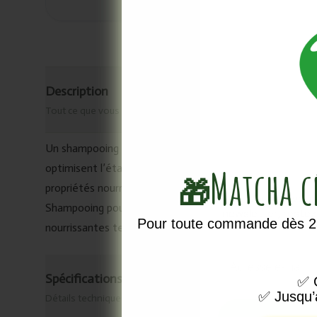
Description
Tout ce que vous devez savoir
Un shampooing nettoyant doux à base d’huiles essentiell
optimisent l’état du cuir chevelu, stimulent la circulatio
Matcha 
🎁
propriétés nourrissantes spécifiques, les cheveux retrouve
Vous ne voule
Shampooing pour cheveux normaux, secs ou abîmés. Il con
newsletter, reste
Pour toute commande dès 25
nourrissantes telles que la bergamote, l’orange et le rom
Email
Spécifications & origine
✅
O
✅
Jusqu’
Détails techniques