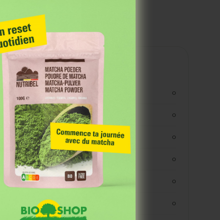
Valeurs nutritionnelles
kjoule
0
kcal
0
vetten
0
 Grâce à notre
 des événements et
verzadigde vetten
0
koolhydraten
0
koolhydraaten suiker
0