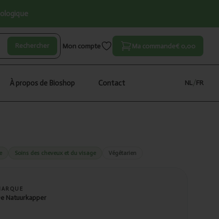
iologique
Rechercher
Mon compte
Ma commande
€ 0,00
À propos de Bioshop
Contact
NL
/
FR
e
Soins des cheveux et du visage
Végétarien
MARQUE
e Natuurkapper