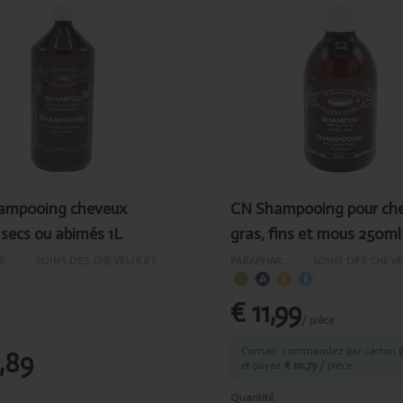
té
Ajouté
Shampooing
CN Shampooing
veux norm.,
pour cheveux
s ou abimés
gras, fins et
mous 250ml
ampooing cheveux
CN Shampooing pour ch
 secs ou abimés 1L
gras, fins et mous 250ml
PARAPHARMACIE
›
SOINS DES CHEVEUX ET DU VISAGE
PARAPHARMACIE
›
€ 11,99
/ pièce
Conseil: commandez par carton
(
,89
et payez
€ 10,79
/ pièce
Quantité