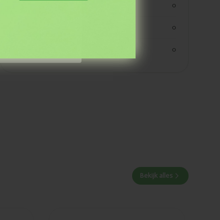
vezels
0
eiwitten
0
aiment quelque chose
zout
0
Bekijk alles