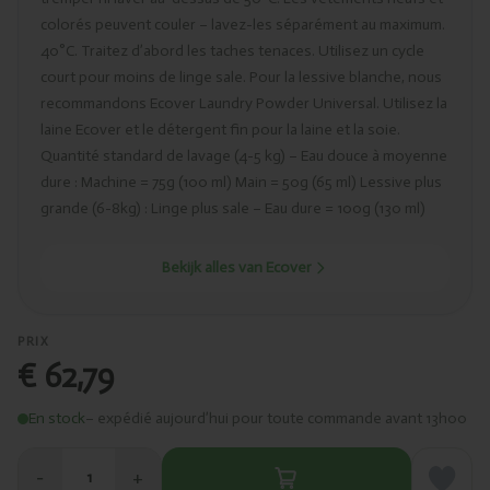
colorés peuvent couler – lavez-les séparément au maximum.
40°C. Traitez d’abord les taches tenaces. Utilisez un cycle
court pour moins de linge sale. Pour la lessive blanche, nous
recommandons Ecover Laundry Powder Universal. Utilisez la
laine Ecover et le détergent fin pour la laine et la soie.
Quantité standard de lavage (4-5 kg) – Eau douce à moyenne
dure : Machine = 75g (100 ml) Main = 50g (65 ml) Lessive plus
grande (6-8kg) : Linge plus sale – Eau dure = 100g (130 ml)
Bekijk alles van Ecover
PRIX
€ 62,79
En stock
– expédié aujourd’hui pour toute commande avant 13h00
−
+
1