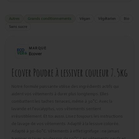
Autres
Grands conditionnements
Végan
Végétarien
Bio
Sans sucre
MARQUE
Ecover
Ecover Poudre à lessiver couleur 7.5kg
Notre formule puissante utilise des ingrédients actifs qui
aident vos vêtements à durer plus longtemps. Elles
combattent les taches tenaces, même à 30°C. Avec la
lavande et l’eucalyptus, vos vêtements sentent
irrésistiblement. Et toi aussi. Lisez toujours les instructions
de lavage de vos vêtements. Adapté à la lessive colorée.
Adapté à 30-60°C. Vêtements à effet ignifuge : ne jamais
tremper ni laver au-dessus de 50°C. Les vêtements neufs et