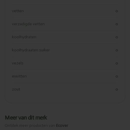
vetten
0
verzadigde vetten
0
koolhydraten
0
koolhydraaten suiker
0
vezels
0
eiwitten
0
zout
0
Meer van dit merk
Ontdek meer producten van
Ecover