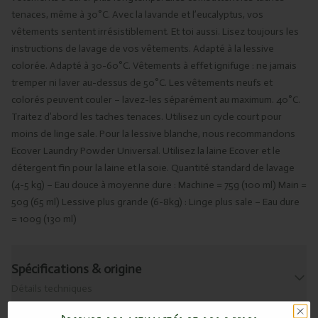
tenaces, même à 30°C. Avec la lavande et l’eucalyptus, vos
vêtements sentent irrésistiblement. Et toi aussi. Lisez toujours les
instructions de lavage de vos vêtements. Adapté à la lessive
colorée. Adapté à 30-60°C. Vêtements à effet ignifuge : ne jamais
tremper ni laver au-dessus de 50°C. Les vêtements neufs et
colorés peuvent couler – lavez-les séparément au maximum. 40°C.
Traitez d’abord les taches tenaces. Utilisez un cycle court pour
moins de linge sale. Pour la lessive blanche, nous recommandons
Ecover Laundry Powder Universal. Utilisez la laine Ecover et le
détergent fin pour la laine et la soie. Quantité standard de lavage
(4-5 kg) – Eau douce à moyenne dure : Machine = 75g (100 ml) Main =
50g (65 ml) Lessive plus grande (6-8kg) : Linge plus sale – Eau dure
= 100g (130 ml)
Spécifications & origine
Détails techniques