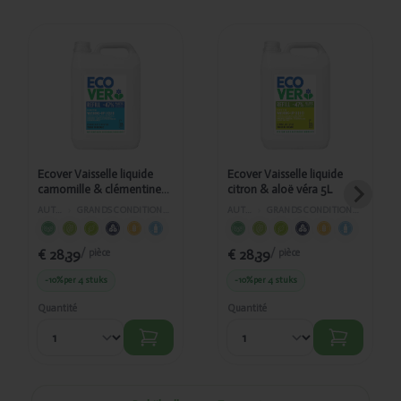
Ajouté
Ajouté
Ecover
Ecover
Vaisselle
Vaisselle
liquide
liquide
camomille &
citron &
clémentine 5L
aloë véra 5L
Ecover Vaisselle liquide
Ecover Vaisselle liquide
camomille & clémentine
citron & aloë véra 5L
5L
AUTRES
›
GRANDS CONDITIONNEMENTS
AUTRES
›
GRANDS CONDITIONNEMENTS
€ 28,39
€ 28,39
/ pièce
/ pièce
-10%
per 4 stuks
-10%
per 4 stuks
Quantité
Quantité