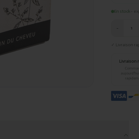
En stock
– ex
−
1
✓ Livraison ra
Livraison 
Comma
aujourd’hui,
rapidem