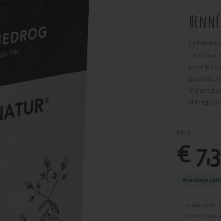
Henné
Le henné n
Tinctoria.
pour les b
poudres d
d’ingrédien
chimiques.
PRIX
€ 7,
Avantage cart
Total pour
1
Encore
5
pièce