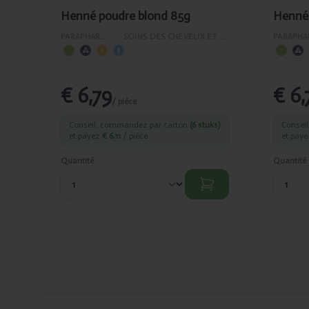
Henné poudre blond 85g
Henné 
PARAPHARMACIE
›
SOINS DES CHEVEUX ET DU VISAGE
€ 6,79
€ 6,
/ pièce
Conseil: commandez par carton
(6 stuks)
Consei
et payez
€ 6,11
/ pièce
et pay
Quantité
Quantité