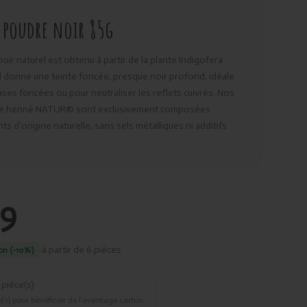
 poudre noir 85g
oir naturel est obtenu à partir de la plante Indigofera
 Il donne une teinte foncée, presque noir profond, idéale
ases foncées ou pour neutraliser les reflets cuivrés. Nos
e henné NATUR® sont exclusivement composées
ts d’origine naturelle, sans sels métalliques ni additifs
39
à partir de 6 pièces
on (-10%)
pièce(s)
(s) pour bénéficier de l’avantage carton.