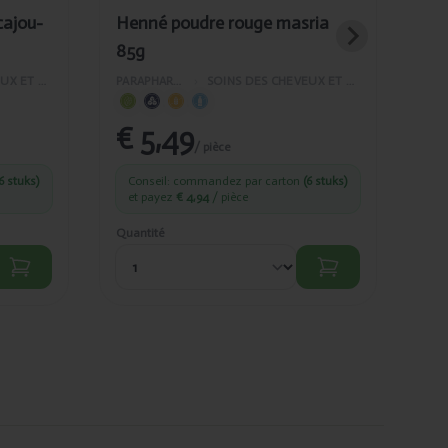
cajou-
Henné poudre rouge masria
He
85g
85
SOINS DES CHEVEUX ET DU VISAGE
PARAPHARMACIE
›
SOINS DES CHEVEUX ET DU VISAGE
€ 5,49
€
/ pièce
6 stuks)
Conseil: commandez par carton
(6 stuks)
C
et payez
€ 4,94
/ pièce
et
Quantité
Quan