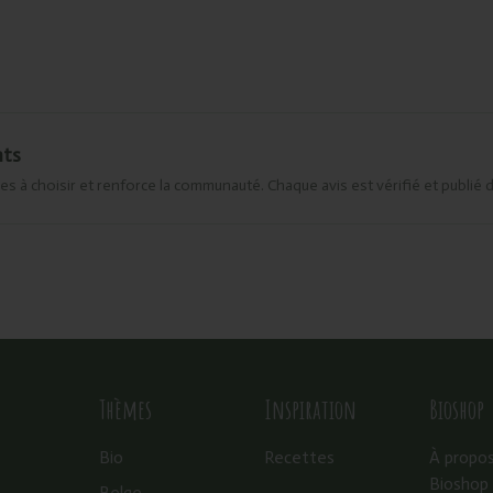
nts
es à choisir et renforce la communauté. Chaque avis est vérifié et publié 
Thèmes
Inspiration
Bioshop
Bio
Recettes
À propo
Bioshop
Belge