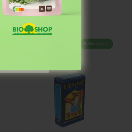
Bekijk alles
aiment quelque chose
Ajouté
Henné
poudre
rouge
masria 85g