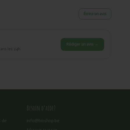
Écrire un avis
Rédiger un avis →
dans les 24h.
Besoin d’aide?
s de
info@bioshop.be