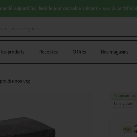
ndé aujourd’hui, livré le jour ouvrable suivant • 100 % certifié b
 les produits
Recettes
Offres
Nos magasins
poudre noir 85g
Parapharmaci
Sans gluten
H