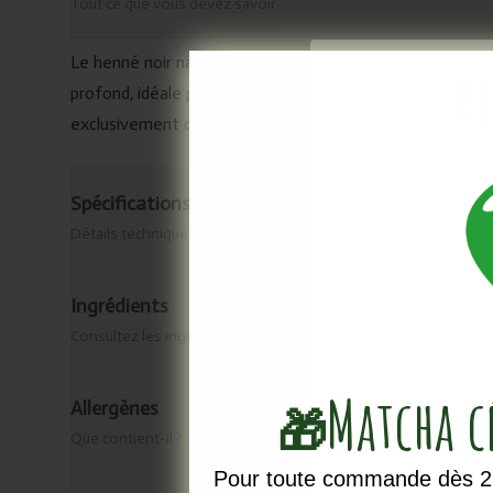
Tout ce que vous devez savoir
Le henné noir naturel est obtenu à partir de la plante In
Re
profond, idéale pour les bases foncées ou pour neutrali
exclusivement composées d’ingrédients d’origine naturelle
Spécifications & origine
Détails techniques
Ingrédients
Consultez les ingrédients de ce produit.
Matcha 
Allergènes
🎁
Vous ne voule
Que contient-il ?
newsletter, reste
Pour toute commande dès 25