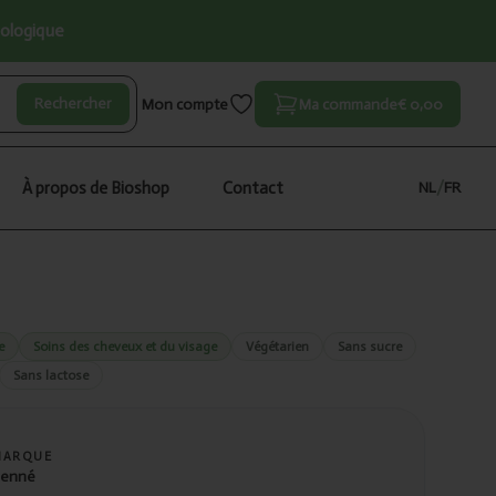
iologique
Rechercher
Mon compte
Ma commande
€ 0,00
À propos de Bioshop
Contact
NL
/
FR
e
Soins des cheveux et du visage
Végétarien
Sans sucre
Sans lactose
MARQUE
enné