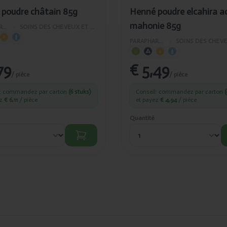
poudre châtain 85g
Henné poudre elcahira a
mahonie 85g
PARAPHARMACIE
›
SOINS DES CHEVEUX ET DU VISAGE
PARAPHARMACIE
›
79
€ 5,49
/ pièce
/ pièce
l: commandez par carton
(6 stuks)
Conseil: commandez par carton
(
ez
€ 6,11
/ pièce
et payez
€ 4,94
/ pièce
Quantité